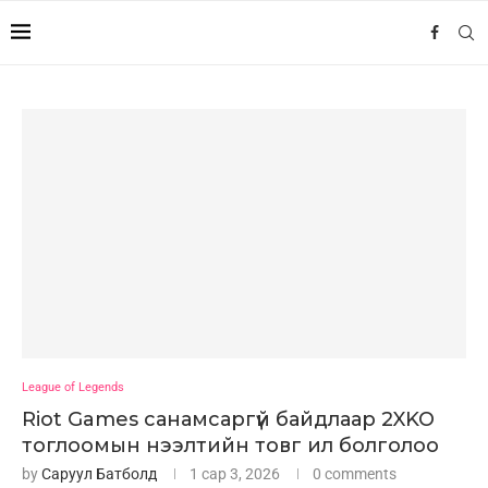
League of Legends
Riot Games санамсаргүй байдлаар 2XKO
тоглоомын нээлтийн товг ил болголоо
by
Саруул Батболд
1 сар 3, 2026
0 comments