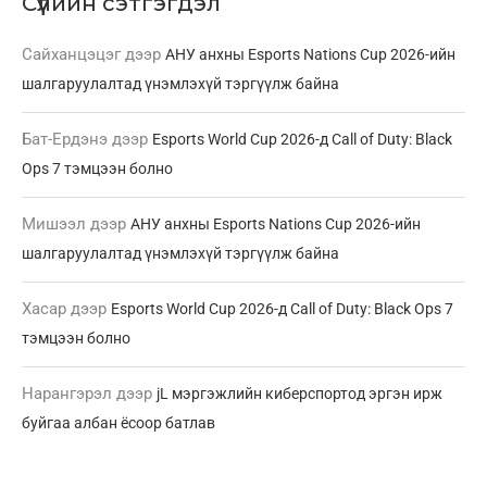
Сүүлийн сэтгэгдэл
Сайханцэцэг
дээр
АНУ анхны Esports Nations Cup 2026-ийн
шалгаруулалтад үнэмлэхүй тэргүүлж байна
Бат-Ердэнэ
дээр
Esports World Cup 2026-д Call of Duty: Black
Ops 7 тэмцээн болно
Мишээл
дээр
АНУ анхны Esports Nations Cup 2026-ийн
шалгаруулалтад үнэмлэхүй тэргүүлж байна
Хасар
дээр
Esports World Cup 2026-д Call of Duty: Black Ops 7
тэмцээн болно
Нарангэрэл
дээр
jL мэргэжлийн киберспортод эргэн ирж
буйгаа албан ёсоор батлав