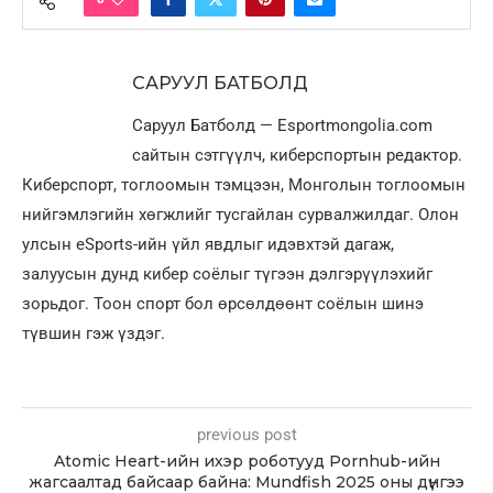
САРУУЛ БАТБОЛД
Саруул Батболд — Esportmongolia.com
сайтын сэтгүүлч, киберспортын редактор.
Киберспорт, тоглоомын тэмцээн, Монголын тоглоомын
нийгэмлэгийн хөгжлийг тусгайлан сурвалжилдаг. Олон
улсын eSports-ийн үйл явдлыг идэвхтэй дагаж,
залуусын дунд кибер соёлыг түгээн дэлгэрүүлэхийг
зорьдог. Тоон спорт бол өрсөлдөөнт соёлын шинэ
түвшин гэж үздэг.
previous post
Atomic Heart-ийн ихэр роботууд Pornhub-ийн
жагсаалтад байсаар байна: Mundfish 2025 оны дүнгээ