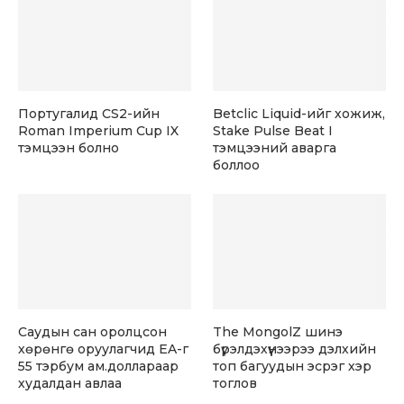
Португалид CS2-ийн
Betclic Liquid-ийг хожиж,
Roman Imperium Cup IX
Stake Pulse Beat I
тэмцээн болно
тэмцээний аварга
боллоо
Саудын сан оролцсон
The MongolZ шинэ
хөрөнгө оруулагчид EA-г
бүрэлдэхүүнээрээ дэлхийн
55 тэрбум ам.доллараар
топ багуудын эсрэг хэр
худалдан авлаа
тоглов