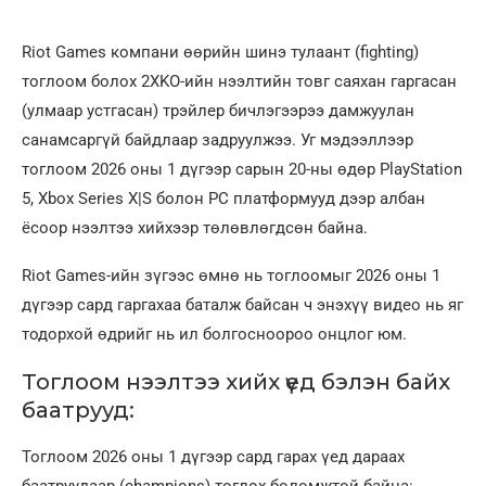
Riot Games компани өөрийн шинэ тулаант (fighting)
тоглоом болох 2XKO-ийн нээлтийн товг саяхан гаргасан
(улмаар устгасан) трэйлер бичлэгээрээ дамжуулан
санамсаргүй байдлаар задруулжээ. Уг мэдээллээр
тоглоом 2026 оны 1 дүгээр сарын 20-ны өдөр PlayStation
5, Xbox Series X|S болон PC платформууд дээр албан
ёсоор нээлтээ хийхээр төлөвлөгдсөн байна.
Riot Games-ийн зүгээс өмнө нь тоглоомыг 2026 оны 1
дүгээр сард гаргахаа баталж байсан ч энэхүү видео нь яг
тодорхой өдрийг нь ил болгосноороо онцлог юм.
Тоглоом нээлтээ хийх үед бэлэн байх
баатрууд:
Тоглоом 2026 оны 1 дүгээр сард гарах үед дараах