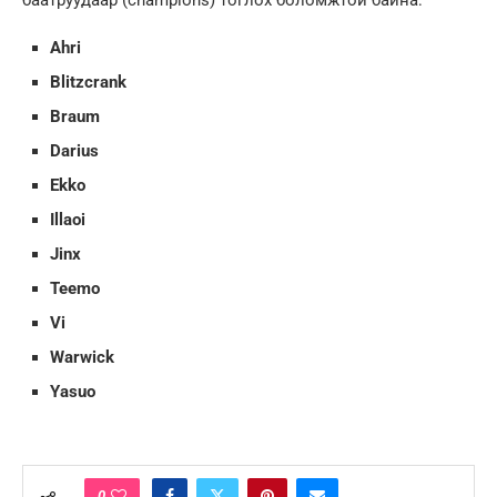
баатруудаар (champions) тоглох боломжтой байна:
Ahri
Blitzcrank
Braum
Darius
Ekko
Illaoi
Jinx
Teemo
Vi
Warwick
Yasuo
0