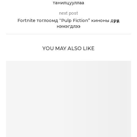
танилцууллаа
next post
Fortnite тоглоомд “Pulp Fiction” киноны дүрүүд
нэмэгдлээ
YOU MAY ALSO LIKE