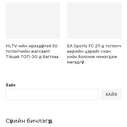
HLTV-ийн ирээдүйтэй 50
EA Sports FC 27-д тоглогч
тоглогчийн жагсаалт:
өөрийн царайг скан
Tikuak ТОП-30-д багтлаа
хийх боломж нэмэгдэж
магадгүй
Хайх
ХАЙХ
Сүүлийн бичлэгүүд