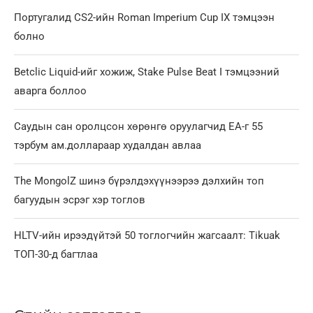
Португалид CS2-ийн Roman Imperium Cup IX тэмцээн
болно
Betclic Liquid-ийг хожиж, Stake Pulse Beat I тэмцээний
аварга боллоо
Саудын сан оролцсон хөрөнгө оруулагчид EA-г 55
тэрбум ам.доллараар худалдан авлаа
The MongolZ шинэ бүрэлдэхүүнээрээ дэлхийн топ
багуудын эсрэг хэр тоглов
HLTV-ийн ирээдүйтэй 50 тоглогчийн жагсаалт: Tikuak
ТОП-30-д багтлаа