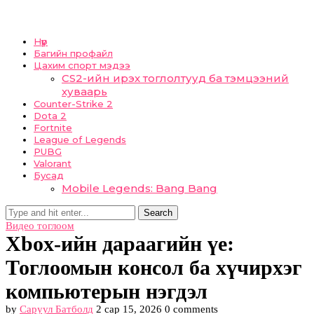
Нүүр
Багийн профайл
Цахим спорт мэдээ
CS2-ийн ирэх тоглолтууд ба тэмцээний
хуваарь
Counter-Strike 2
Dota 2
Fortnite
League of Legends
PUBG
Valorant
Бусад
Mobile Legends: Bang Bang
Search
Видео тоглоом
Xbox-ийн дараагийн үе:
Тоглоомын консол ба хүчирхэг
компьютерын нэгдэл
by
Саруул Батболд
2 сар 15, 2026
0 comments