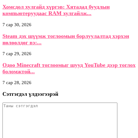
Хомсдол хулгайд хүргэв: Хятадад буудлын
компьютеруудаас RAM хулгайлж...
7 сар 30, 2026
Steam дэх шүүмж тоглоомын борлуулалтад хэрхэн
нөлөөлдөг вэ:...
7 сар 29, 2026
Одоо Minecraft тоглоомыг шууд YouTube дээр тоглох
боломжтой...
7 сар 28, 2026
Сэтгэгдэл үлдээгээрэй