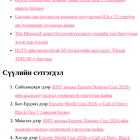
аварга боллоо
Саудын сан оролцсон хөрөнгө оруулагчид EA-г 55 тэрбум
ам.доллараар худалдан авлаа
The MongolZ шинэ бүрэлдэхүүнээрээ дэлхийн топ багуудын
эсрэг хэр тоглов
HLTV-ийн ирээдүйтэй 50 тоглогчийн жагсаалт: Tikuak
ТОП-30-д багтлаа
Сүүлийн сэтгэгдэл
Сайханцэцэг
дээр
АНУ анхны Esports Nations Cup 2026-
ийн шалгаруулалтад үнэмлэхүй тэргүүлж байна
Бат-Ердэнэ
дээр
Esports World Cup 2026-д Call of Duty:
Black Ops 7 тэмцээн болно
Мишээл
дээр
АНУ анхны Esports Nations Cup 2026-ийн
шалгаруулалтад үнэмлэхүй тэргүүлж байна
Хасар
дээр
Esports World Cup 2026-д Call of Duty: Black