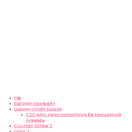
Нүүр
Багийн профайл
Цахим спорт мэдээ
CS2-ийн ирэх тоглолтууд ба тэмцээний
хуваарь
Counter-Strike 2
Dota 2