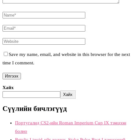
Save my name, email, and website in this browser for the next
time I comment.
Хайх
Хайх
Сүүлийн бичлэгүүд
Португалид CS2-ийн Roman Imperium Cup IX тэмцээн
болно
Betclic Liquid-ийг хожиж, Stake Pulse Beat I тэмцээний