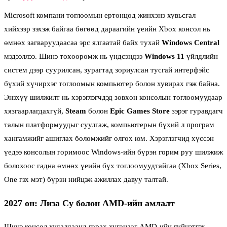
Microsoft компани тоглоомын ертөнцөд жинхэнэ хувьсгал
хийхээр зэхэж байгаа бөгөөд дараагийн үеийн Xbox консол нь
өмнөх загваруудаасаа эрс ялгаатай байх тухай
Windows Central
мэдээллээ. Шинэ төхөөрөмж нь үндсэндээ
Windows 11
үйлдлийн
систем дээр суурилсан, зурагтад зориулсан тусгай интерфэйс
бүхий хүчирхэг тоглоомын компьютер болон хувирах гэж байна.
Энэхүү шилжилт нь хэрэглэгчдэд зөвхөн консолын тоглоомуудаар
хязгаарлагдахгүй,
Steam
болон
Epic Games Store
зэрэг гуравдагч
талын платформуудыг суулгаж, компьютерын бүхий л програм
хангамжийг ашиглах боломжийг олгох юм. Хэрэглэгчид хүссэн
үедээ консолын горимоос Windows-ийн бүрэн горим руу шилжиж
болохоос гадна өмнөх үеийн бүх тоглоомуудтайгаа (Xbox Series,
One гэх мэт) бүрэн нийцэж ажиллах давуу талтай.
2027 он: Лиза Су болон AMD-ийн амлалт
Шинэ консол худалдаанд гарах хугацааг AMD-ийн гүйцэтгэх