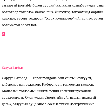
загвартай (portable болон суурин) хэд хэдэн хувилбаруудыг санал
болгохоор төлөвлөж байгаа гэнэ. Ингэснээр тоглоомчид өөрийн
хэрэгцээ, төсөвт тохирсон “Xbox компьютер”-ийг сонгох өргөн
боломжтой болох юм.
0
Facebook
Twitter
Pinterest
Email
Саруул Батболд
Саруул Батболд — Esportmongolia.com сайтын сэтгүүлч,
киберспортын редактор. Киберспорт, тоглоомын тэмцээн,
Монголын тоглоомын нийгэмлэгийн хөгжлийг тусгайлан
сурвалжилдаг. Олон улсын eSports-ийн үйл явдлыг идэвхтэй
дагаж, залуусын дунд кибер соёлыг түгээн дэлгэрүүлэхийг