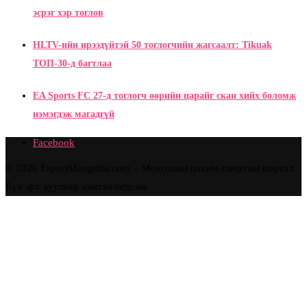
эсрэг хэр тоглов
HLTV-ийн ирээдүйтэй 50 тоглогчийн жагсаалт: Tikuak
ТОП-30-д багтлаа
EA Sports FC 27-д тоглогч өөрийн царайг скан хийх боломж
нэмэгдэж магадгүй
Facebook
© 2026 EsportMongolia.com – Монголын цахим спортын портал.
Бүх эрх хуулиар хамгаалагдсан.