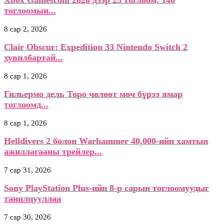
Xbox Gamescom 2026 дээр 25 тоглоом, 140
тоглоомын...
8 сар 2, 2026
Clair Obscur: Expedition 33 Nintendo Switch 2
хувилбартай...
8 сар 1, 2026
Гильермо дель Торо чөлөөт мөч бүрээ ямар
тоглоомд...
8 сар 1, 2026
Helldivers 2 болон Warhammer 40,000-ийн хамтын
ажиллагааны трейлер...
7 сар 31, 2026
Sony PlayStation Plus-ийн 8-р сарын тоглоомуудыг
танилцууллаа
7 сар 30, 2026