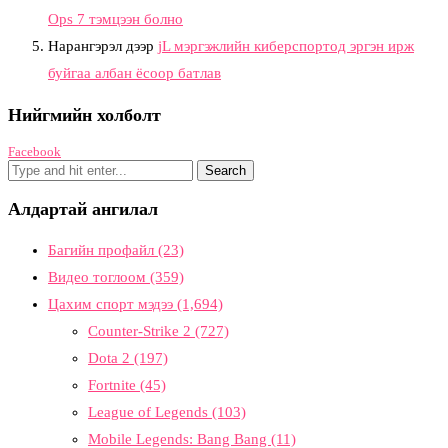
Ops 7 тэмцээн болно
Нарангэрэл
дээр
jL мэргэжлийн киберспортод эргэн ирж
буйгаа албан ёсоор батлав
Нийгмийн холболт
Facebook
Алдартай ангилал
Багийн профайл
(23)
Видео тоглоом
(359)
Цахим спорт мэдээ
(1,694)
Counter-Strike 2
(727)
Dota 2
(197)
Fortnite
(45)
League of Legends
(103)
Mobile Legends: Bang Bang
(11)