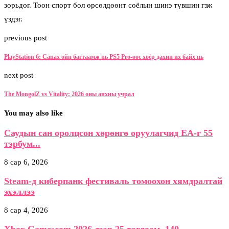
зорьдог. Тоон спорт бол өрсөлдөөнт соёлын шинэ түвшин гэж
үздэг.
previous post
PlayStation 6: Санах ойн багтаамж нь PS5 Pro-оос хоёр дахин их байх нь
next post
The MongolZ vs Vitality: 2026 оны анхны учрал
You may also like
Саудын сан оролцсон хөрөнгө оруулагчид EA-г 55
тэрбум...
8 сар 6, 2026
Steam-д киберпанк фестиваль томоохон хямдралтай
эхэллээ
8 сар 4, 2026