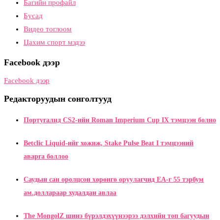
Багийн профайл
Бусад
Видео тоглоом
Цахим спорт мэдээ
Facebook дээр
Facebook дээр
Редакторуудын сонголтууд
Португалид CS2-ийн Roman Imperium Cup IX тэмцээн болно
Betclic Liquid-ийг хожиж, Stake Pulse Beat I тэмцээний
аварга боллоо
Саудын сан оролцсон хөрөнгө оруулагчид EA-г 55 тэрбум
ам.доллараар худалдан авлаа
The MongolZ шинэ бүрэлдэхүүнээрээ дэлхийн топ багуудын