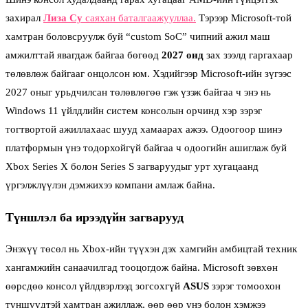
захирал
Лиза Су
саяхан баталгаажууллаа.
Тэрээр Microsoft-той
хамтран боловсруулж буй “custom SoC” чипний ажил маш
амжилттай явагдаж байгаа бөгөөд
2027 онд
зах зээлд гаргахаар
төлөвлөж байгааг онцолсон юм. Хэдийгээр Microsoft-ийн зүгээс
2027 оныг урьдчилсан төлөвлөгөө гэж үзэж байгаа ч энэ нь
Windows 11 үйлдлийн систем консолын орчинд хэр зэрэг
тогтвортой ажиллахаас шууд хамаарах ажээ. Одоогоор шинэ
платформын үнэ тодорхойгүй байгаа ч одоогийн ашиглаж буй
Xbox Series X болон Series S загваруудыг урт хугацаанд
үргэлжлүүлэн дэмжихээ компани амлаж байна.
Түншлэл ба ирээдүйн загварууд
Энэхүү төсөл нь Xbox-ийн түүхэн дэх хамгийн амбицтай техник
хангамжийн санаачилгад тооцогдож байна. Microsoft зөвхөн
өөрсдөө консол үйлдвэрлээд зогсохгүй
ASUS
зэрэг томоохон
түншүүдтэй хамтран ажиллаж, өөр өөр үнэ болон хэмжээ