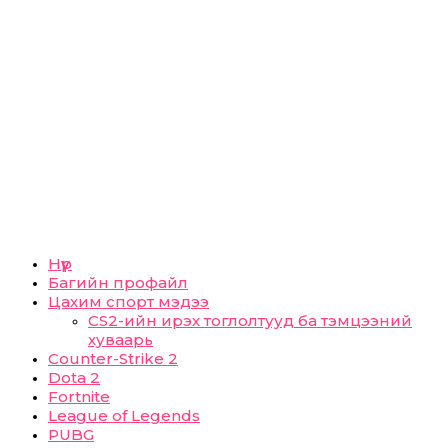
Нүүр
Багийн профайл
Цахим спорт мэдээ
CS2-ийн ирэх тоглолтууд ба тэмцээний
хуваарь
Counter-Strike 2
Dota 2
Fortnite
League of Legends
PUBG