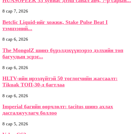
HUASOPEEK 53 хувиас дээш санал авч, 7-р сарын...
8 сар 7, 2026
Betclic Liquid-ийг хожиж, Stake Pulse Beat I
тэмцээний...
8 сар 6, 2026
The MongolZ шинэ бүрэлдэхүүнээрээ дэлхийн топ
багуудын эсрэг...
8 сар 6, 2026
HLTV-ийн ирээдүйтэй 50 тоглогчийн жагсаалт:
Tikuak ТОП-30-д багтлаа
8 сар 6, 2026
Imperial багийн өөрчлөлт: tacitus шинэ ахлах
дасгалжуулагч боллоо
8 сар 5, 2026