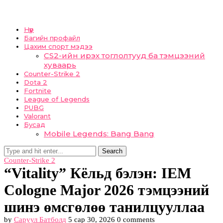
Нүүр
Багийн профайл
Цахим спорт мэдээ
CS2-ийн ирэх тоглолтууд ба тэмцээний
хуваарь
Counter-Strike 2
Dota 2
Fortnite
League of Legends
PUBG
Valorant
Бусад
Mobile Legends: Bang Bang
Search
Counter-Strike 2
“Vitality” Кёльд бэлэн: IEM
Cologne Major 2026 тэмцээний
шинэ өмсгөлөө танилцууллаа
by
Саруул Батболд
5 сар 30, 2026
0 comments