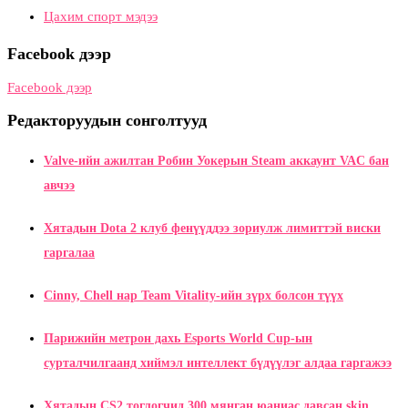
Цахим спорт мэдээ
Facebook дээр
Facebook дээр
Редакторуудын сонголтууд
Valve-ийн ажилтан Робин Уокерын Steam аккаунт VAC бан
авчээ
Хятадын Dota 2 клуб фенүүддээ зориулж лимиттэй виски
гаргалаа
Cinny, Chell нар Team Vitality-ийн зүрх болсон түүх
Парижийн метрон дахь Esports World Cup-ын
сурталчилгаанд хиймэл интеллект бүдүүлэг алдаа гаргажээ
Хятадын CS2 тоглогчид 300 мянган юаниас давсан skin