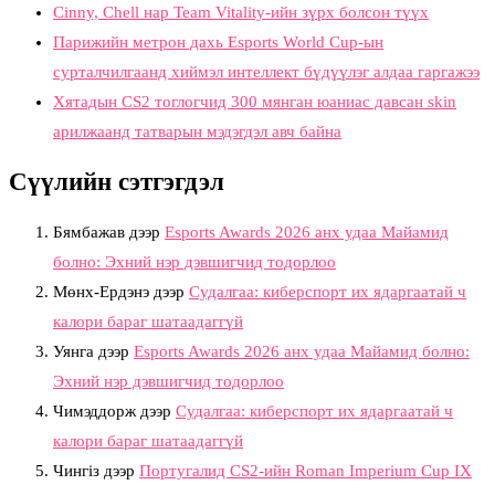
Cinny, Chell нар Team Vitality-ийн зүрх болсон түүх
Парижийн метрон дахь Esports World Cup-ын
сурталчилгаанд хиймэл интеллект бүдүүлэг алдаа гаргажээ
Хятадын CS2 тоглогчид 300 мянган юаниас давсан skin
арилжаанд татварын мэдэгдэл авч байна
Сүүлийн сэтгэгдэл
Бямбажав
дээр
Esports Awards 2026 анх удаа Майамид
болно: Эхний нэр дэвшигчид тодорлоо
Мөнх-Ердэнэ
дээр
Судалгаа: киберспорт их ядаргаатай ч
калори бараг шатаадаггүй
Уянга
дээр
Esports Awards 2026 анх удаа Майамид болно:
Эхний нэр дэвшигчид тодорлоо
Чимэддорж
дээр
Судалгаа: киберспорт их ядаргаатай ч
калори бараг шатаадаггүй
Чингіз
дээр
Португалид CS2-ийн Roman Imperium Cup IX