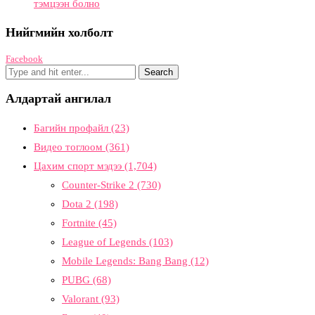
тэмцээн болно
Нийгмийн холболт
Facebook
Алдартай ангилал
Багийн профайл
(23)
Видео тоглоом
(361)
Цахим спорт мэдээ
(1,704)
Counter-Strike 2
(730)
Dota 2
(198)
Fortnite
(45)
League of Legends
(103)
Mobile Legends: Bang Bang
(12)
PUBG
(68)
Valorant
(93)