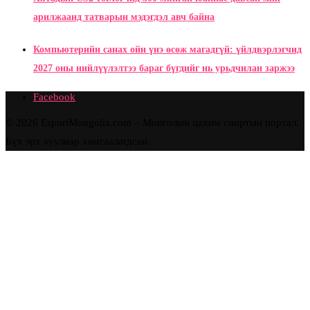
арилжаанд татварын мэдэгдэл авч байна
Компьютерийн санах ойн үнэ өсөж магадгүй: үйлдвэрлэгчид
2027 оны нийлүүлэлтээ бараг бүгдийг нь урьдчилан заржээ
Facebook
© 2026 EsportMongolia.com – Монголын цахим спортын портал.
Бүх эрх хуулиар хамгаалагдсан.