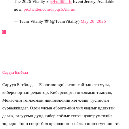
The 2026 Vitality x
@Fulllife_fr
Event Jersey. Available
now.
pic.twitter.com/Kpqs6AKrus
— Team Vitality 🐝 (@TeamVitality)
May 28, 2026
0
Facebook
Twitter
Pinterest
Email
Саруул Батболд
Саруул Батболд — Esportmongolia.com сайтын сэтгүүлч,
киберспортын редактор. Киберспорт, тоглоомын тэмцээн,
Монголын тоглоомын нийгэмлэгийн хөгжлийг тусгайлан
сурвалжилдаг. Олон улсын eSports-ийн үйл явдлыг идэвхтэй
дагаж, залуусын дунд кибер соёлыг түгээн дэлгэрүүлэхийг
зорьдог. Тоон спорт бол өрсөлдөөнт соёлын шинэ түвшин гэж