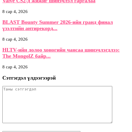
Valve CS2-д жижиг шинэчлэл гаргалаа
8 сар 4, 2026
BLAST Bounty Summer 2026-ийн гранд финал
үзэлтийн антирекорд...
8 сар 4, 2026
HLTV-ийн долоо хоногийн чансаа шинэчлэгдлээ:
The MongolZ байр...
8 сар 4, 2026
Сэтгэгдэл үлдээгээрэй