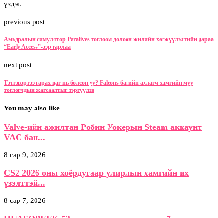
үздэг.
previous post
Амьдралын симулятор Paralives тоглоом долоон жилийн хөгжүүлэлтийн дараа
“Early Access”-ээр гарлаа
next post
Тэтгэвэртээ гарах цаг нь болсон уу? Falcons багийн ахлагч хамгийн муу
тоглогчдын жагсаалтыг тэргүүлэв
You may also like
Valve-ийн ажилтан Робин Уокерын Steam аккаунт
VAC бан...
8 сар 9, 2026
CS2 2026 оны хоёрдугаар улирлын хамгийн их
үзэлттэй...
8 сар 7, 2026