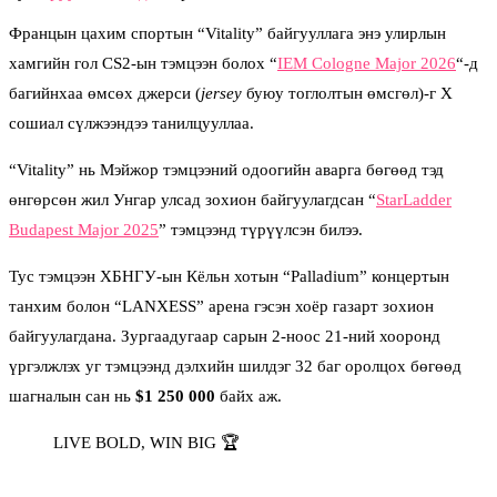
Францын цахим спортын “Vitality” байгууллага энэ улирлын
хамгийн гол CS2-ын тэмцээн болох “
IEM Cologne Major 2026
“-д
багийнхаа өмсөх джерси (
jersey
буюу тоглолтын өмсгөл)-г X
сошиал сүлжээндээ танилцууллаа.
“Vitality” нь Мэйжор тэмцээний одоогийн аварга бөгөөд тэд
өнгөрсөн жил Унгар улсад зохион байгуулагдсан “
StarLadder
Budapest Major 2025
” тэмцээнд түрүүлсэн билээ.
Тус тэмцээн ХБНГУ-ын Кёльн хотын “Palladium” концертын
танхим болон “LANXESS” арена гэсэн хоёр газарт зохион
байгуулагдана. Зургаадугаар сарын 2-ноос 21-ний хооронд
үргэлжлэх уг тэмцээнд дэлхийн шилдэг 32 баг оролцох бөгөөд
шагналын сан нь
$1 250 000
байх аж.
LIVE BOLD, WIN BIG 🏆