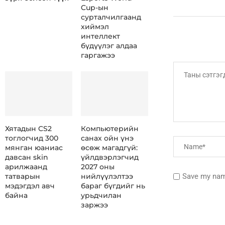
Cup-ын
сурталчилгаанд
хиймэл
интеллект
бүдүүлэг алдаа
гаргажээ
Хятадын CS2
Компьютерийн
тоглогчид 300
санах ойн үнэ
мянган юаниас
өсөж магадгүй:
давсан skin
үйлдвэрлэгчид
арилжаанд
2027 оны
Save my name
татварын
нийлүүлэлтээ
мэдэгдэл авч
бараг бүгдийг нь
байна
урьдчилан
заржээ