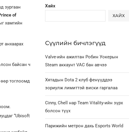
Хайх
д зургаан
Prince of
ХАЙХ
ыг хамгийн
Сүүлийн бичлэгүүд
рт анхаарах
Valve-ийн ажилтан Робин Уокерын
лсон байсан ч
Steam аккаунт VAC бан авчээ
Хятадын Dota 2 клуб фенүүддээ
 өөр тоглоомд
зориулж лимиттэй виски гаргалаа
Cinny, Chell нар Team Vitality-ийн зүрх
лоом.
болсон түүх
уцдаг “Ubisoft
Парижийн метрон дахь Esports World