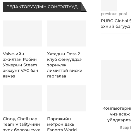
РЕДАКТОРУУДЫН СОНГОЛТУУД
previous post
PUBG Global 
эхний багууд
Valve-ийн
Хятадын Dota 2
ажилтан Робин
клуб фенүүддээ
Уокерын Steam
зориулж
аккаунт VAC бан
лимиттэй виски
авчээ
гаргалаа
Компьютерий
үнэ өсөж 
Cinny, Chell нар
Парижийн
үйлдвэрлэг
Team Vitality-ийн
метрон дахь
8 сар 
зүрх болсон түүх
Esports World