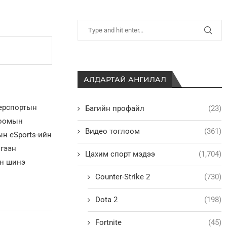
АЛДАРТАЙ АНГИЛАЛ
берспортын
Багийн профайл
(23)
лоомын
Видео тоглоом
(361)
н eSports-ийн
үгээн
Цахим спорт мэдээ
(1,704)
ын шинэ
Counter-Strike 2
(730)
Dota 2
(198)
Fortnite
(45)