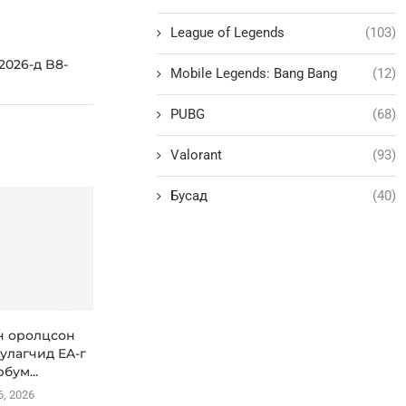
League of Legends
(103)
2026-д B8-
Mobile Legends: Bang Bang
(12)
PUBG
(68)
Valorant
(93)
Бусад
(40)
н оролцсон
улагчид EA-г
рбум...
6, 2026