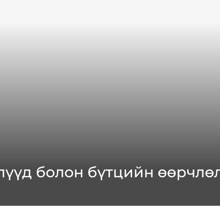
слүүд болон бүтцийн өөрчлө