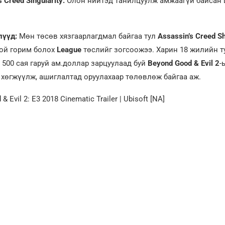
s Creed Singularity:
Олон нийтэд танилцуулж амжаагүй байсан
лүүд:
Мөн төсөв хязгаарлагдмал байгаа тул
Assassin’s Creed S
той горим болох
League
төслийг зогсоожээ. Харин 18 жилийн т
 500 сая гаруй ам.доллар зарцуулаад буй
Beyond Good & Evil 2
-
хөгжүүлж, ашиглалтад оруулахаар төлөвлөж байгаа аж.