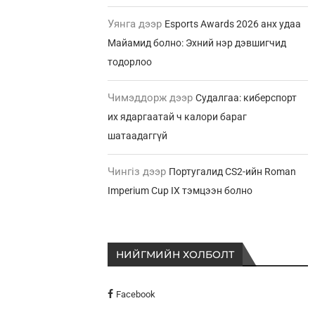
Уянга
дээр
Esports Awards 2026 анх удаа
Майамид болно: Эхний нэр дэвшигчид
тодорлоо
Чимэддорж
дээр
Судалгаа: киберспорт
их ядаргаатай ч калори бараг
шатаадаггүй
Чингіз
дээр
Португалид CS2-ийн Roman
Imperium Cup IX тэмцээн болно
НИЙГМИЙН ХОЛБОЛТ
Facebook