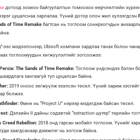
ни
дотоод зохион байгуулалтын томоохон өөрчлөлтийн хүрээн
зэрэг цуцалснаа зарлалаа. Үүний дотор олон жил хүлээгдсэн
nds of Time Remake
багтсан нь тоглоом сонирхогчдын анхаарл
айна.
ng”-ээс мэдээлснээр, Ubisoft компани зардлаа танах болон чана
аах тоглоомуудын хөгжүүлэлтийг зогсоожээ:
 Persia: The Sands of Time Remake:
Тоглоом үндсэндээ бэлэн бо
шаардлага хангаагүй тул цуцалсан байна.
her:
2019 оноос хөгжүүлж эхэлсэн төсөл. Үүний зарим хэсгийг
ар болжээ.
thfinder:
Өмнө нь “Project U” нэрээр мэдэгдэж байсан төсөл.
est:
Дэлхийн II дайны сэдэвтэй “extraction шутер” төрлийн тог
s Creed Rebellion:
2018 онд гарсан мобайл тоглоом. Үүнийг хари
студи хаагдсанаар дэмжлэг нь зогсож байна.