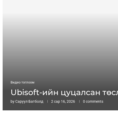
Видео тоглоом
Ubisoft-ийн цуцалсан тө
by
Саруул Батболд
2 сар 16, 2026
0 comments