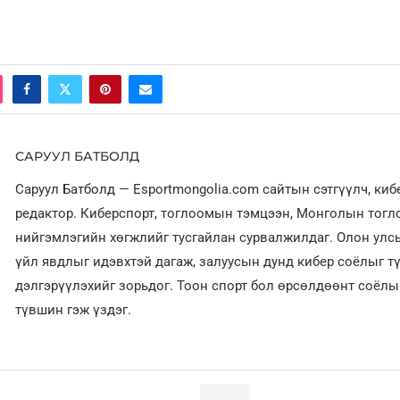
САРУУЛ БАТБОЛД
Саруул Батболд — Esportmongolia.com сайтын сэтгүүлч, ки
редактор. Киберспорт, тоглоомын тэмцээн, Монголын тог
нийгэмлэгийн хөгжлийг тусгайлан сурвалжилдаг. Олон улсы
үйл явдлыг идэвхтэй дагаж, залуусын дунд кибер соёлыг т
дэлгэрүүлэхийг зорьдог. Тоон спорт бол өрсөлдөөнт соёл
түвшин гэж үздэг.