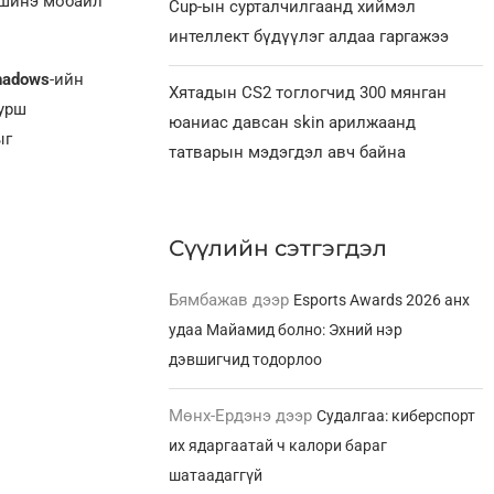
 шинэ мобайл
Cup-ын сурталчилгаанд хиймэл
интеллект бүдүүлэг алдаа гаргажээ
hadows
-ийн
Хятадын CS2 тоглогчид 300 мянган
урш
юаниас давсан skin арилжаанд
ыг
татварын мэдэгдэл авч байна
Сүүлийн сэтгэгдэл
Бямбажав
дээр
Esports Awards 2026 анх
удаа Майамид болно: Эхний нэр
дэвшигчид тодорлоо
Мөнх-Ердэнэ
дээр
Судалгаа: киберспорт
их ядаргаатай ч калори бараг
шатаадаггүй