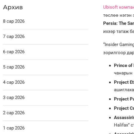
Архив
Ubisoft компа
төслөө нэгэн 
8 сар 2026
Persia: The Sa
ихээр татаж б
7 сар 2026
“Insider Gami
6 сар 2026
зорилгоор дар
Prince of
5 сар 2026
чанарын 
4 сар 2026
Project Et
ашиглаха
3 сар 2026
Project Pa
Project Cr
2 сар 2026
Assassin’
Halifax” 
1 сар 2026