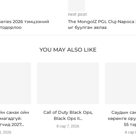
next post
Series 2026 тэмцээний
The MongolZ PGL Cluj-Napoca 
 тодорлоо
ыг буулган авлаа
YOU MAY ALSO LIKE
н санах ойн
Call of Duty Black Ops,
Саудын са
магадгүй:
Black Ops II...
хөрөнгө ору
чид 2027...
55 тэ
8 сар 7, 2026
8, 2026
8 сар 