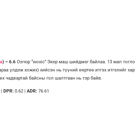
a
) – 6.6
Озгюр “woxic” Экер маш шийдмэг байлаа. 13 мап тогло
аараа үлдэж хожих) хийсэн нь түүний өөртөө итгэх итгэлийг ха
х чадвартай байсны гол шалтгаан нь тэр байв.
 |
DPR:
0.62 |
ADR:
76.61