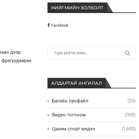
НИЙГМИЙН ХОЛБОЛТ
Facebook
ваан дээр
л фрагуудаараа
АЛДАРТАЙ АНГИЛАЛ
Багийн профайл
(23)
Видео тоглоом
(359)
Цахим спорт мэдээ
(1,693)