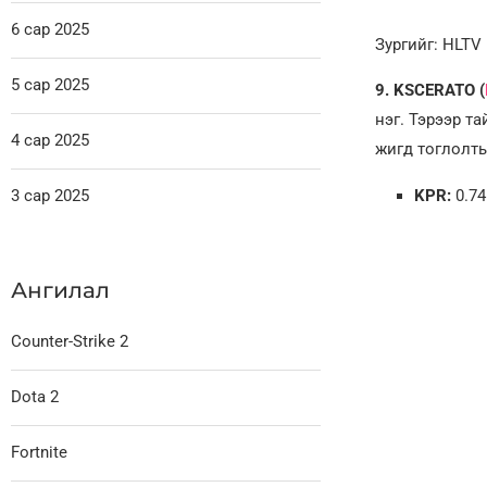
6 сар 2025
Зургийг: HLTV
5 сар 2025
9. KSCERATO (
нэг. Тэрээр т
4 сар 2025
жигд тоглолты
3 сар 2025
KPR:
0.74
Ангилал
Counter-Strike 2
Dota 2
Fortnite