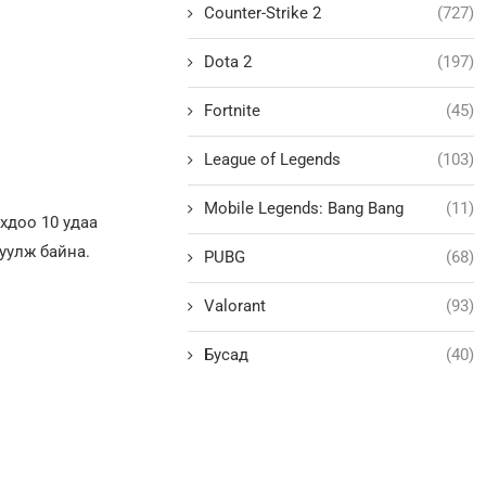
Counter-Strike 2
(727)
Dota 2
(197)
Fortnite
(45)
League of Legends
(103)
Mobile Legends: Bang Bang
(11)
хдоо 10 удаа
руулж байна.
PUBG
(68)
Valorant
(93)
Бусад
(40)