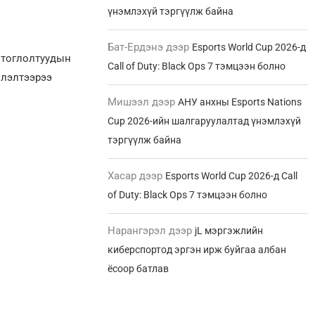
үнэмлэхүй тэргүүлж байна
Бат-Ердэнэ
дээр
Esports World Cup 2026-д
 тоглолтуудын
Call of Duty: Black Ops 7 тэмцээн болно
үлэлтээрээ
Мишээл
дээр
АНУ анхны Esports Nations
Cup 2026-ийн шалгаруулалтад үнэмлэхүй
тэргүүлж байна
Хасар
дээр
Esports World Cup 2026-д Call
of Duty: Black Ops 7 тэмцээн болно
Нарангэрэл
дээр
jL мэргэжлийн
киберспортод эргэн ирж буйгаа албан
ёсоор батлав