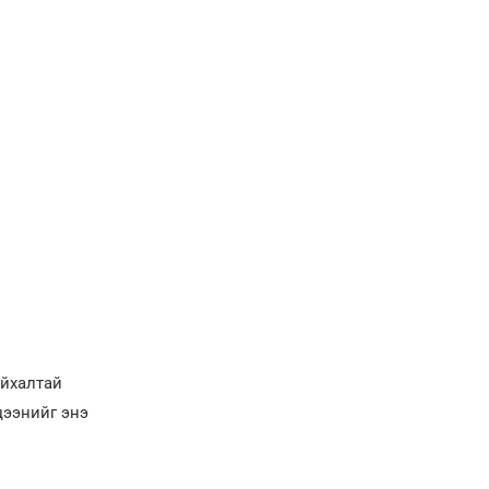
айхалтай
цээнийг энэ