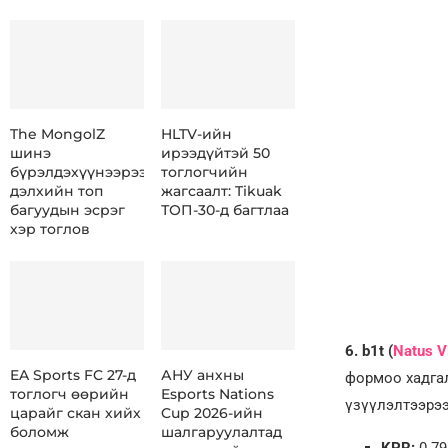
The MongolZ
HLTV-ийн
шинэ
ирээдүйтэй 50
бүрэлдэхүүнээрээ
тоглогчийн
дэлхийн топ
жагсаалт: Tikuak
багуудын эсрэг
ТОП-30-д багтлаа
хэр тоглов
6. b1t (
Natus V
EA Sports FC 27-д
АНУ анхны
формоо хадгал
тоглогч өөрийн
Esports Nations
үзүүлэлтээрээ
царайг скан хийх
Cup 2026-ийн
боломж
шалгаруулалтад