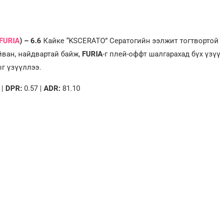
FURIA
) – 6.6
Кайке “KSCERATO” Сератогийн ээлжит тогтвортой
айван, найдвартай байж,
FURIA
-г плей-оффт шалгарахад бүх үзү
г үзүүллээ.
 |
DPR:
0.57 |
ADR:
81.10