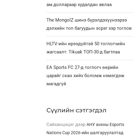
ам.доллараар худалдан авлаа
The MongolZ шинэ бүрэлдэхүүнээрээ
дэлхийн топ багуудын эсрэг хэр тоглов
HLTV-ийн ирээдүйтэй 50 тоглогчийн
жагсаалт: Tikuak ТОП-30-д багтлаа
EA Sports FC 27-д тоглогч өөрийн
царайг скан хийх боломж нэмэгдэж
магадгүй
Сүүлийн сэтгэгдэл
Сайханцэцэг
дээр
АНУ анхны Esports
Nations Cup 2026-ийн шалгаруулалтад