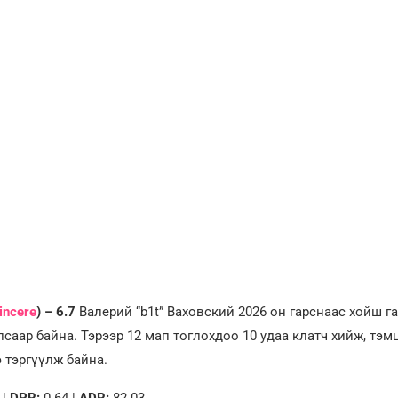
incere
) – 6.7
Валерий “b1t” Ваховский 2026 он гарснаас хойш г
саар байна. Тэрээр 12 мап тоглохдоо 10 удаа клатч хийж, тэм
 тэргүүлж байна.