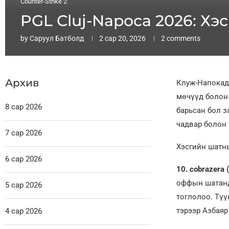
Counter-Strike 2
PGL Cluj-Napoca 2026: Хэ
by
Саруул Батболд
2 сар 20, 2026
2 comments
Архив
Клуж-Напокад 
мөчүүд болон 
8 сар 2026
барьсан бол з
чадвар болон 
7 сар 2026
Хэсгийн шатны
6 сар 2026
10. cobrazera (
оффын шатанд 
5 сар 2026
тоглолоо. Түү
тэрээр Азбаяр
4 сар 2026