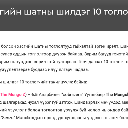
сгийн шатны шилдэг 10 тогло
болсон хэсгийн шатны тоглолтууд гайхалтай эргэн ирэлт, ши
супер оддын тоглолтоор дүүрэн байлаа. Зарим багууд гэнэтий
арим нь хүндхэн сорилттой тулгарсан. Гэвч дараах 10 тоглогч 
үзүүлэлтээрээ бусдаас илүү ялгарч чадлаа.
 шилдэг 10 тоглогчийг танилцуулж байна:
The MongolZ
) – 6.5
Анарбилег “cobrazera” Ууганбаяр
The Mongo
шалгарахад чухал үүрэг гүйцэтгэж, шийдвэрлэх мөчүүдэд ма
ний үзүүлэлт болон тоглолтод үзүүлж буй нөлөө нь өндөр бай
 “Senzu” Мөнхболдын оронд урт хугацааны үндсэн тоглогч бол