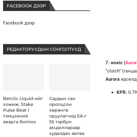
FACEBOOK ДЭЭР
Facebook дээр
РЕДАКТОРУУДЫН СОНГОЛТУУД
7. woxic (
Auror
“clutch” (ганц
Aurora
өрсөлдө
KPR:
0.79
Betclic Liquid-ийг
Саудын сан
хожиж, Stake
оролцсон
Pulse Beat I
хөрөнгө
тэмцээний
оруулагчид EA-г
аварга боллоо
55 тэрбум
ам.доллараар
худалдан авлаа