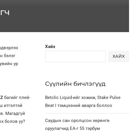
гч
Хайх
йдвэрлэх
н бэлэг
ХАЙХ
хувийн ур
Сүүлийн бичлэгүүд
lZ
багийг плей-
Betclic Liquid-ийг хожиж, Stake Pulse
ш итгэлтэй
Beat I тэмцээний аварга боллоо
в. Магадгүй
Саудын сан оролцсон хөрөнгө
ох болов уу?
оруулагчид EA-г 55 тэрбум