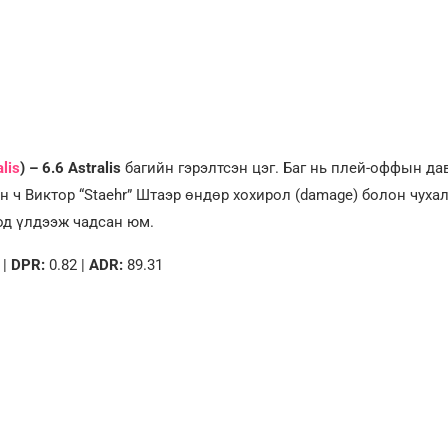
lis
) – 6.6
Astralis
багийн гэрэлтсэн цэг. Баг нь плей-оффын да
н ч Виктор “Staehr” Штаэр өндөр хохирол (damage) болон чуха
од үлдээж чадсан юм.
 |
DPR:
0.82 |
ADR:
89.31