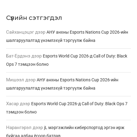
Сүүлийн сэтгэгдэл
Сайханцэцэг
дээр
АНУ анхны Esports Nations Cup 2026-ийн
шалгаруулалтад үнэмлэхүй тэргүүлж байна
Бат-Ердэнэ
дээр
Esports World Cup 2026-д Call of Duty: Black
Ops 7 тэмцээн болно
Мишээл
дээр
АНУ анхны Esports Nations Cup 2026-ийн
шалгаруулалтад үнэмлэхүй тэргүүлж байна
Хасар
дээр
Esports World Cup 2026-д Call of Duty: Black Ops 7
тэмцээн болно
Нарангэрэл
дээр
jL мэргэжлийн киберспортод эргэн ирж
буйгаа албан ёсоор батлав