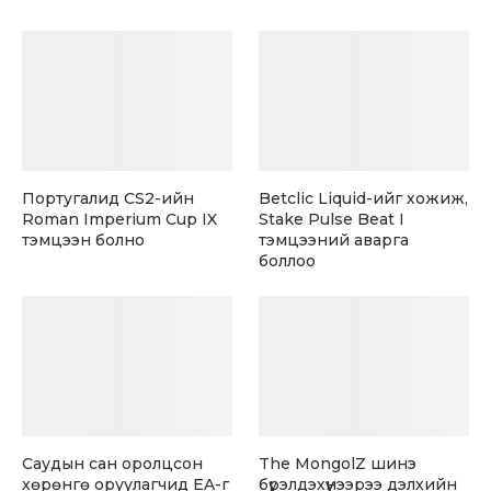
Португалид CS2-ийн
Betclic Liquid-ийг хожиж,
Roman Imperium Cup IX
Stake Pulse Beat I
тэмцээн болно
тэмцээний аварга
боллоо
Саудын сан оролцсон
The MongolZ шинэ
хөрөнгө оруулагчид EA-г
бүрэлдэхүүнээрээ дэлхийн