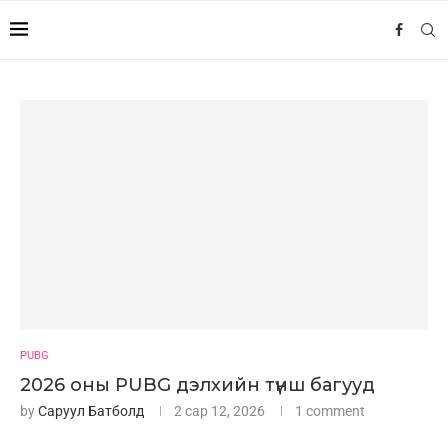
PUBG
2026 оны PUBG дэлхийн түнш багууд
by
Саруул Батболд
2 сар 12, 2026
1 comment