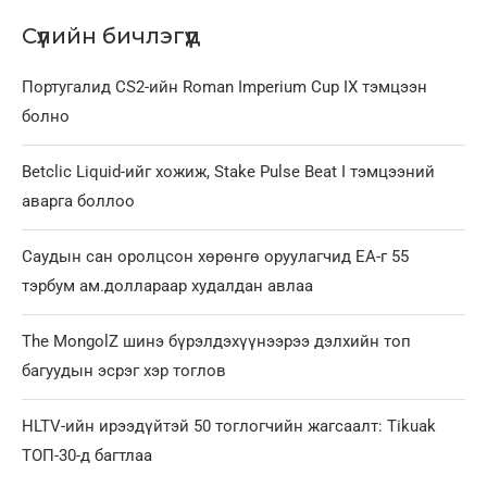
Сүүлийн бичлэгүүд
Португалид CS2-ийн Roman Imperium Cup IX тэмцээн
болно
Betclic Liquid-ийг хожиж, Stake Pulse Beat I тэмцээний
аварга боллоо
Саудын сан оролцсон хөрөнгө оруулагчид EA-г 55
тэрбум ам.доллараар худалдан авлаа
The MongolZ шинэ бүрэлдэхүүнээрээ дэлхийн топ
багуудын эсрэг хэр тоглов
HLTV-ийн ирээдүйтэй 50 тоглогчийн жагсаалт: Tikuak
ТОП-30-д багтлаа