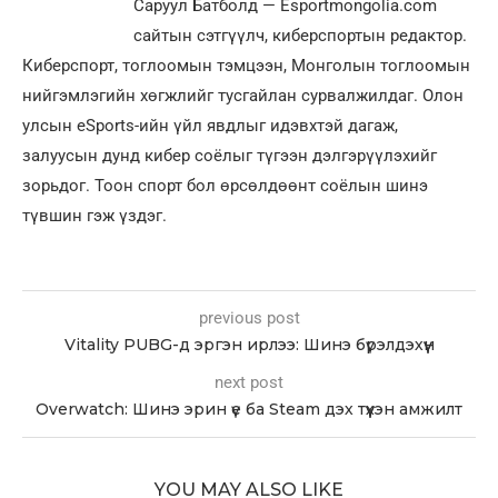
Саруул Батболд — Esportmongolia.com
сайтын сэтгүүлч, киберспортын редактор.
Киберспорт, тоглоомын тэмцээн, Монголын тоглоомын
нийгэмлэгийн хөгжлийг тусгайлан сурвалжилдаг. Олон
улсын eSports-ийн үйл явдлыг идэвхтэй дагаж,
залуусын дунд кибер соёлыг түгээн дэлгэрүүлэхийг
зорьдог. Тоон спорт бол өрсөлдөөнт соёлын шинэ
түвшин гэж үздэг.
previous post
Vitality PUBG-д эргэн ирлээ: Шинэ бүрэлдэхүүн
next post
Overwatch: Шинэ эрин үе ба Steam дэх түүхэн амжилт
YOU MAY ALSO LIKE