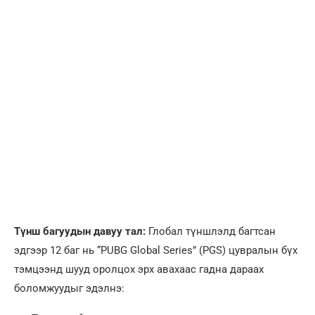
Түнш багуудын давуу тал:
Глобал түншлэлд багтсан
эдгээр 12 баг нь “PUBG Global Series” (PGS) цувралын бүх
тэмцээнд шууд оролцох эрх авахаас гадна дараах
боломжуудыг эдэлнэ: