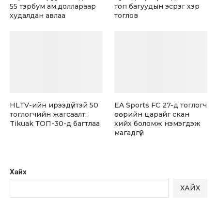
55 тэрбум ам.доллараар
топ багуудын эсрэг хэр
худалдан авлаа
тоглов
HLTV-ийн ирээдүйтэй 50
EA Sports FC 27-д тоглогч
тоглогчийн жагсаалт:
өөрийн царайг скан
Tikuak ТОП-30-д багтлаа
хийх боломж нэмэгдэж
магадгүй
Хайх
ХАЙХ