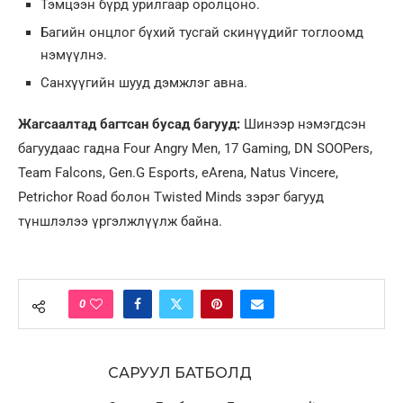
Тэмцээн бүрд урилгаар оролцоно.
Багийн онцлог бүхий тусгай скинүүдийг тоглоомд
нэмүүлнэ.
Санхүүгийн шууд дэмжлэг авна.
Жагсаалтад багтсан бусад багууд:
Шинээр нэмэгдсэн
багуудаас гадна Four Angry Men, 17 Gaming, DN SOOPers,
Team Falcons, Gen.G Esports, eArena, Natus Vincere,
Petrichor Road болон Twisted Minds зэрэг багууд
түншлэлээ үргэлжлүүлж байна.
0
САРУУЛ БАТБОЛД