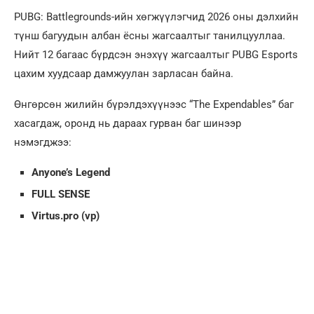
PUBG: Battlegrounds-ийн хөгжүүлэгчид 2026 оны дэлхийн
түнш багуудын албан ёсны жагсаалтыг танилцууллаа.
Нийт 12 багаас бүрдсэн энэхүү жагсаалтыг PUBG Esports
цахим хуудсаар дамжуулан зарласан байна.
Өнгөрсөн жилийн бүрэлдэхүүнээс “The Expendables” баг
хасагдаж, оронд нь дараах гурван баг шинээр
нэмэгджээ:
Anyone’s Legend
FULL SENSE
Virtus.pro (vp)