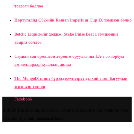
тоглогч боллоо
Португалид CS2-ийн Roman Imperium Cup IX тэмцээн болно
Betclic Liquid-ийг хожиж, Stake Pulse Beat I тэмцээний
аварга боллоо
Саудын сан оролцсон хөрөнгө оруулагчид EA-г 55 тэрбум
ам.доллараар худалдан авлаа
The MongolZ шинэ бүрэлдэхүүнээрээ дэлхийн топ багуудын
эсрэг хэр тоглов
Facebook
© 2026 EsportMongolia.com – Монголын цахим спортын портал.
Бүх эрх хуулиар хамгаалагдсан.