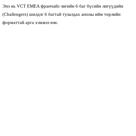
Энэ нь VCT EMEA франчайз лигийн 6 баг бүсийн лигүүдийн
(Challengers) шилдэг 6 багтай тулалдах анхны ийм төрлийн
форматтай арга хэмжээ юм.