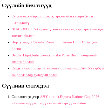
Сүүлийн бичлэгүүд
Судалгаа: киберспорт их ядаргаатай ч калори бараг
шатаадаггүй
HUASOPEEK 53 хувиас дээш санал авч, 7-р сарын шилдэг
тоглогч боллоо
Португалид CS2-ийн Roman Imperium Cup IX тэмцээн
болно
Betclic Liquid-ийг хожиж, Stake Pulse Beat I тэмцээний
аварга боллоо
Саудын сан оролцсон хөрөнгө оруулагчид EA-г 55 тэрбум
ам.доллараар худалдан авлаа
Сүүлийн сэтгэгдэл
Сайханцэцэг
дээр
АНУ анхны Esports Nations Cup 2026-
ийн шалгаруулалтад үнэмлэхүй тэргүүлж байна