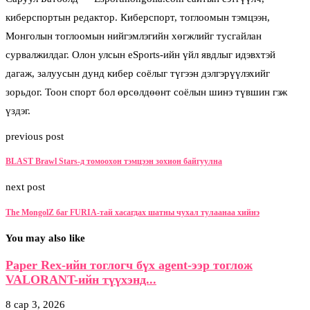
киберспортын редактор. Киберспорт, тоглоомын тэмцээн,
Монголын тоглоомын нийгэмлэгийн хөгжлийг тусгайлан
сурвалжилдаг. Олон улсын eSports-ийн үйл явдлыг идэвхтэй
дагаж, залуусын дунд кибер соёлыг түгээн дэлгэрүүлэхийг
зорьдог. Тоон спорт бол өрсөлдөөнт соёлын шинэ түвшин гэж
үздэг.
previous post
BLAST Brawl Stars-д томоохон тэмцээн зохион байгуулна
next post
The MongolZ баг FURIA-тай хасагдах шатны чухал тулаанаа хийнэ
You may also like
Paper Rex-ийн тоглогч бүх agent-ээр тоглож
VALORANT-ийн түүхэнд...
8 сар 3, 2026