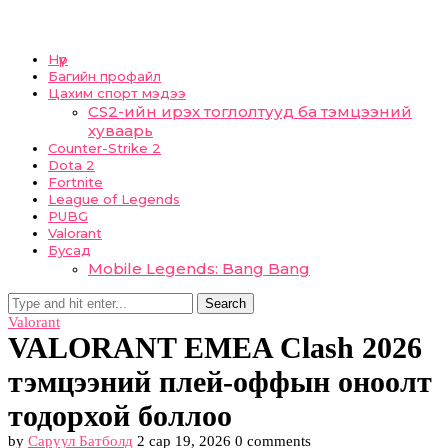
Нүүр
Багийн профайл
Цахим спорт мэдээ
CS2-ийн ирэх тоглолтууд ба тэмцээний
хуваарь
Counter-Strike 2
Dota 2
Fortnite
League of Legends
PUBG
Valorant
Бусад
Mobile Legends: Bang Bang
Search
Valorant
VALORANT EMEA Clash 2026
тэмцээний плей-оффын оноолт
тодорхой боллоо
by
Саруул Батболд
2 сар 19, 2026
0 comments