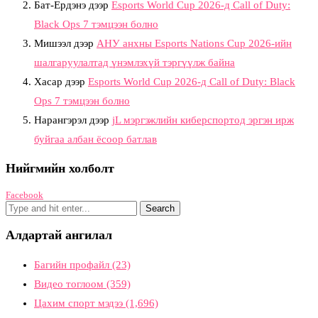
Бат-Ердэнэ
дээр
Esports World Cup 2026-д Call of Duty:
Black Ops 7 тэмцээн болно
Мишээл
дээр
АНУ анхны Esports Nations Cup 2026-ийн
шалгаруулалтад үнэмлэхүй тэргүүлж байна
Хасар
дээр
Esports World Cup 2026-д Call of Duty: Black
Ops 7 тэмцээн болно
Нарангэрэл
дээр
jL мэргэжлийн киберспортод эргэн ирж
буйгаа албан ёсоор батлав
Нийгмийн холболт
Facebook
Алдартай ангилал
Багийн профайл
(23)
Видео тоглоом
(359)
Цахим спорт мэдээ
(1,696)