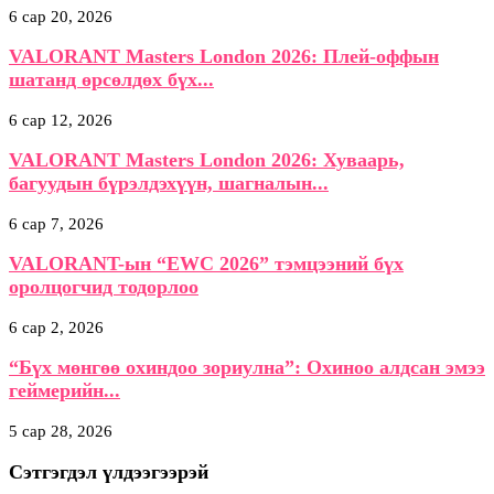
6 сар 20, 2026
VALORANT Masters London 2026: Плей-оффын
шатанд өрсөлдөх бүх...
6 сар 12, 2026
VALORANT Masters London 2026: Хуваарь,
багуудын бүрэлдэхүүн, шагналын...
6 сар 7, 2026
VALORANT-ын “EWC 2026” тэмцээний бүх
оролцогчид тодорлоо
6 сар 2, 2026
“Бүх мөнгөө охиндоо зориулна”: Охиноо алдсан эмээ
геймерийн...
5 сар 28, 2026
Сэтгэгдэл үлдээгээрэй