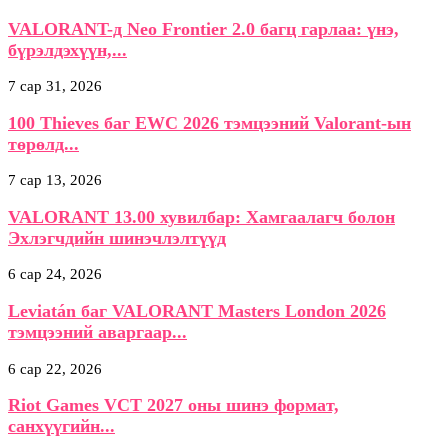
VALORANT-д Neo Frontier 2.0 багц гарлаа: үнэ,
бүрэлдэхүүн,...
7 сар 31, 2026
100 Thieves баг EWC 2026 тэмцээний Valorant-ын
төрөлд...
7 сар 13, 2026
VALORANT 13.00 хувилбар: Хамгаалагч болон
Эхлэгчдийн шинэчлэлтүүд
6 сар 24, 2026
Leviatán баг VALORANT Masters London 2026
тэмцээний аваргаар...
6 сар 22, 2026
Riot Games VCT 2027 оны шинэ формат,
санхүүгийн...