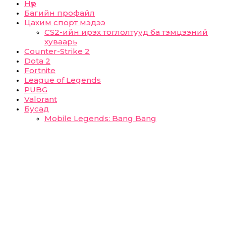
Нүүр
Багийн профайл
Цахим спорт мэдээ
CS2-ийн ирэх тоглолтууд ба тэмцээний
хуваарь
Counter-Strike 2
Dota 2
Fortnite
League of Legends
PUBG
Valorant
Бусад
Mobile Legends: Bang Bang