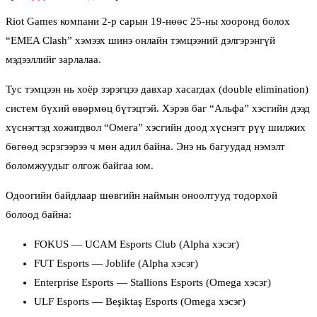
Riot Games компани 2-р сарын 19-нөөс 25-ны хооронд болох
“EMEA Clash” хэмээх шинэ онлайн тэмцээний дэлгэрэнгүй
мэдээллийг зарлалаа.
Тус тэмцээн нь хоёр зэрэгцээ давхар хасагдах (double elimination)
систем бүхий өвөрмөц бүтэцтэй. Хэрэв баг “Альфа” хэсгийн дээд
хүснэгтэд хожигдвол “Омега” хэсгийн доод хүснэгт рүү шилжих
бөгөөд эсрэгээрээ ч мөн адил байна. Энэ нь багуудад нэмэлт
боломжуудыг олгож байгаа юм.
Одоогийн байдлаар шөвгийн наймын оноолтууд тодорхой
болоод байна:
FOKUS — UCAM Esports Club (Alpha хэсэг)
FUT Esports — Joblife (Alpha хэсэг)
Enterprise Esports — Stallions Esports (Omega хэсэг)
ULF Esports — Beşiktaş Esports (Omega хэсэг)