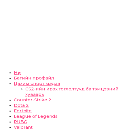
Нүүр
Багийн профайл
Цахим спорт мэдээ
CS2-ийн ирэх тоглолтууд ба тэмцээний
хуваарь
Counter-Strike 2
Dota 2
Fortnite
League of Legends
PUBG
Valorant