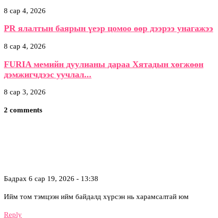
8 сар 4, 2026
PR ялалтын баярын үеэр цомоо өөр дээрээ унагажээ
8 сар 4, 2026
FURIA мемийн дуулианы дараа Хятадын хөгжөөн
дэмжигчдээс уучлал...
8 сар 3, 2026
2 comments
Бадрах
6 сар 19, 2026 - 13:38
Ийм том тэмцээн ийм байдалд хүрсэн нь харамсалтай юм
Reply