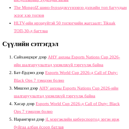
The MongolZ шинэ бүрэлдэхүүнээрээ дэлхийн топ багуудын
эсрэг хэр тоглов
HLTV-ийн ирээдүйтэй 50 тоглогчийн жагсаалт: Tikuak
ТОП-30-д багтлаа
Сүүлийн сэтгэгдэл
Сайханцэцэг
дээр
АНУ анхны Esports Nations Cup 2026-
ийн шалгаруулалтад үнэмлэхүй тэргүүлж байна
Бат-Ердэнэ
дээр
Esports World Cup 2026-д Call of Duty:
Black Ops 7 тэмцээн болно
Мишээл
дээр
АНУ анхны Esports Nations Cup 2026-ийн
шалгаруулалтад үнэмлэхүй тэргүүлж байна
Хасар
дээр
Esports World Cup 2026-д Call of Duty: Black
Ops 7 тэмцээн болно
Нарангэрэл
дээр
jL мэргэжлийн киберспортод эргэн ирж
буйгаа албан ёсоор батлав