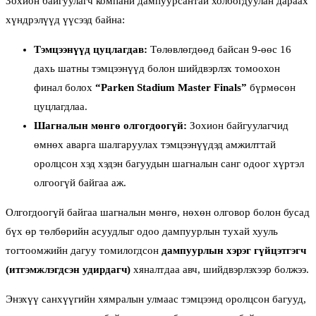
Зохион байгуулагч компани дампуурсантай холбогдуулан дараах
хүндрэлүүд үүсээд байна:
Тэмцээнүүд цуцлагдав:
Төлөвлөгдөөд байсан 9-өөс 16
дахь шатны тэмцээнүүд болон шийдвэрлэх томоохон
финал болох
“Parken Stadium Master Finals”
бүрмөсөн
цуцлагдлаа.
Шагналын мөнгө олгогдоогүй:
Зохион байгуулагчид
өмнөх аварга шалгаруулах тэмцээнүүдэд амжилттай
оролцсон хэд хэдэн багуудын шагналын санг одоог хүртэл
олгоогүй байгаа аж.
Олгогдоогүй байгаа шагналын мөнгө, нөхөн олговор болон бусад
бүх өр төлбөрийн асуудлыг одоо дампуурлын тухай хууль
тогтоомжийн дагуу томилогдсон
дампуурлын хэрэг гүйцэтгэгч
(итгэмжлэгдсэн удирдагч)
хяналтдаа авч, шийдвэрлэхээр болжээ.
Энэхүү санхүүгийн хямралын улмаас тэмцээнд оролцсон багууд,