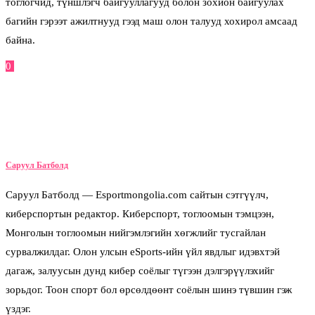
тоглогчид, түншлэгч байгууллагууд болон зохион байгуулах
багийн гэрээт ажилтнууд гээд маш олон талууд хохирол амсаад
байна.
0
Facebook
Twitter
Pinterest
Email
Саруул Батболд
Саруул Батболд — Esportmongolia.com сайтын сэтгүүлч,
киберспортын редактор. Киберспорт, тоглоомын тэмцээн,
Монголын тоглоомын нийгэмлэгийн хөгжлийг тусгайлан
сурвалжилдаг. Олон улсын eSports-ийн үйл явдлыг идэвхтэй
дагаж, залуусын дунд кибер соёлыг түгээн дэлгэрүүлэхийг
зорьдог. Тоон спорт бол өрсөлдөөнт соёлын шинэ түвшин гэж
үздэг.