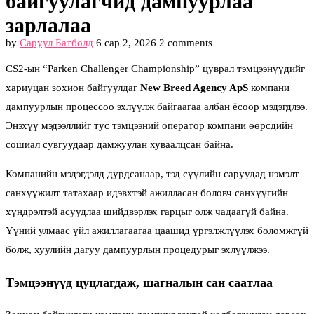
байгуулагчид дампуурлаа
зарлалаа
by
Саруул Батболд
6 сар 2, 2026
2 comments
CS2-ын “Parken Challenger Championship” цуврал тэмцээнүүдийг
хариуцан зохион байгуулдаг
New Breed Agency ApS
компани
дампуурлын процессоо эхлүүлж байгаагаа албан ёсоор мэдэгдлээ.
Энэхүү мэдээллийг тус тэмцээний оператор компани өөрсдийн
сошиал сувгуудаар дамжуулан хуваалцсан байна.
Компанийн мэдэгдэлд дурдсанаар, тэд сүүлийн саруудад нэмэлт
санхүүжилт татахаар идэвхтэй ажилласан боловч санхүүгийн
хүндрэлтэй асуудлаа шийдвэрлэх гарцыг олж чадаагүй байна.
Үүний улмаас үйл ажиллагаагаа цаашид үргэлжлүүлэх боломжгүй
болж, хуулийн дагуу дампуурлын процедурыг эхлүүлжээ.
Тэмцээнүүд цуцлагдаж, шагналын сан саатлаа