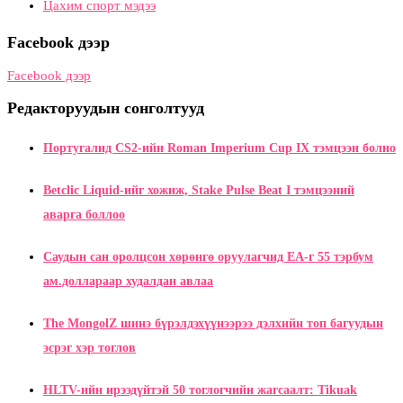
Цахим спорт мэдээ
Facebook дээр
Facebook дээр
Редакторуудын сонголтууд
Португалид CS2-ийн Roman Imperium Cup IX тэмцээн болно
Betclic Liquid-ийг хожиж, Stake Pulse Beat I тэмцээний
аварга боллоо
Саудын сан оролцсон хөрөнгө оруулагчид EA-г 55 тэрбум
ам.доллараар худалдан авлаа
The MongolZ шинэ бүрэлдэхүүнээрээ дэлхийн топ багуудын
эсрэг хэр тоглов
HLTV-ийн ирээдүйтэй 50 тоглогчийн жагсаалт: Tikuak