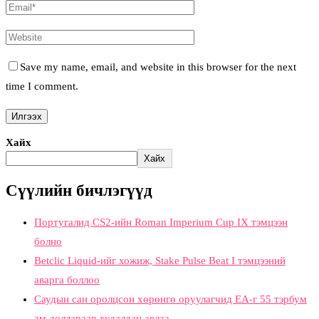
Save my name, email, and website in this browser for the next
time I comment.
Хайх
Хайх
Сүүлийн бичлэгүүд
Португалид CS2-ийн Roman Imperium Cup IX тэмцээн
болно
Betclic Liquid-ийг хожиж, Stake Pulse Beat I тэмцээний
аварга боллоо
Саудын сан оролцсон хөрөнгө оруулагчид EA-г 55 тэрбум
ам.доллараар худалдан авлаа