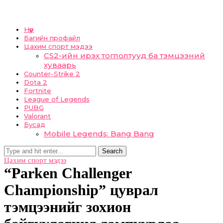
Нүүр
Багийн профайл
Цахим спорт мэдээ
CS2-ийн ирэх тоглолтууд ба тэмцээний
хуваарь
Counter-Strike 2
Dota 2
Fortnite
League of Legends
PUBG
Valorant
Бусад
Mobile Legends: Bang Bang
Search
Цахим спорт мэдээ
“Parken Challenger
Championship” цуврал
тэмцээнийг зохион