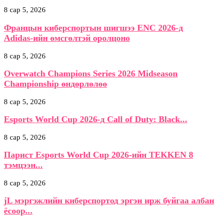
8 сар 5, 2026
Францын киберспортын шигшээ ENC 2026-д
Adidas-ийн өмсгөлтэй оролцоно
8 сар 5, 2026
Overwatch Champions Series 2026 Midseason
Championship өндөрлөлөө
8 сар 5, 2026
Esports World Cup 2026-д Call of Duty: Black...
8 сар 5, 2026
Парист Esports World Cup 2026-ийн TEKKEN 8
тэмцээн...
8 сар 5, 2026
jL мэргэжлийн киберспортод эргэн ирж буйгаа албан
ёсоор...