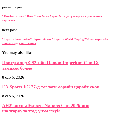
previous post
“Tundra Esports” Dota 2-ын багаа бүрэн бүрэлдэхүүнээр нь худалдсанаа
зарлалаа
next post
“Esports Foundation” Парист болох “Esports World Cup”-д 250 сая еврогийн
хөрөнгө оруулалт хийнэ
You may also like
Португалид CS2-ийн Roman Imperium Cup IX
тэмцээн болно
8 сар 6, 2026
EA Sports FC 27-д тоглогч өөрийн царайг скан...
8 сар 6, 2026
АНУ анхны Esports Nations Cup 2026-ийн
шалгаруулалтад үнэмлэхүй...