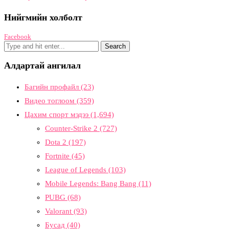
Нийгмийн холболт
Facebook
Алдартай ангилал
Багийн профайл
(23)
Видео тоглоом
(359)
Цахим спорт мэдээ
(1,694)
Counter-Strike 2
(727)
Dota 2
(197)
Fortnite
(45)
League of Legends
(103)
Mobile Legends: Bang Bang
(11)
PUBG
(68)
Valorant
(93)
Бусад
(40)