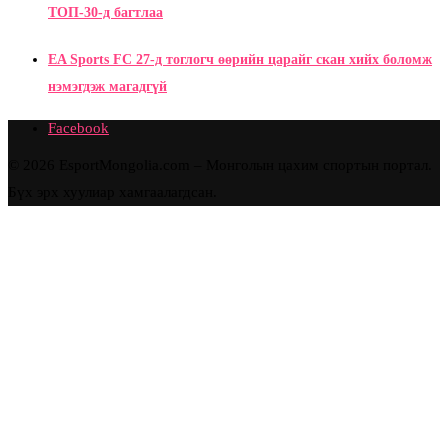
ТОП-30-д багтлаа
EA Sports FC 27-д тоглогч өөрийн царайг скан хийх боломж
нэмэгдэж магадгүй
Facebook
© 2026 EsportMongolia.com – Монголын цахим спортын портал.
Бүх эрх хуулиар хамгаалагдсан.