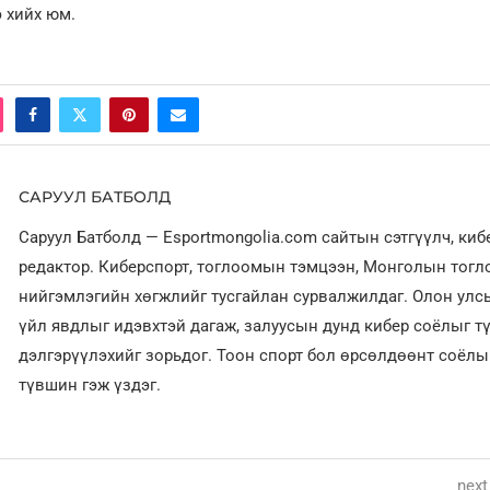
 хийх юм.
САРУУЛ БАТБОЛД
Саруул Батболд — Esportmongolia.com сайтын сэтгүүлч, ки
редактор. Киберспорт, тоглоомын тэмцээн, Монголын тог
нийгэмлэгийн хөгжлийг тусгайлан сурвалжилдаг. Олон улсы
үйл явдлыг идэвхтэй дагаж, залуусын дунд кибер соёлыг т
дэлгэрүүлэхийг зорьдог. Тоон спорт бол өрсөлдөөнт соёл
түвшин гэж үздэг.
next