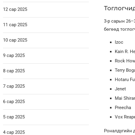
Тоглогчид
12 сар 2025
3-р сарын 26–
11 сар 2025
бөгөөд тоглог
10 сар 2025
Izoc
Kain R. He
9 сар 2025
Rock How
Terry Bog
8 сар 2025
Hotaru Fu
7 сар 2025
Jenet
Mai Shira
6 сар 2025
Preecha
5 сар 2025
Vox Reap
Роналдугийн д
4 сар 2025