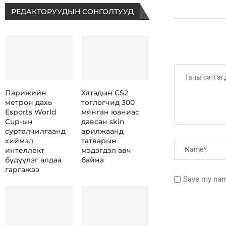
РЕДАКТОРУУДЫН СОНГОЛТУУД
Парижийн
Хятадын CS2
метрон дахь
тоглогчид 300
Esports World
мянган юаниас
Cup-ын
давсан skin
сурталчилгаанд
арилжаанд
хиймэл
татварын
интеллект
мэдэгдэл авч
бүдүүлэг алдаа
байна
гаргажээ
Save my name