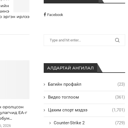
5-ийн
шинэ
Facebook
р эргэн ирлээ
АЛДАРТАЙ АНГИЛАЛ
Багийн профайл
(23)
Видео тоглоом
(361)
н оролцсон
Цахим спорт мэдээ
(1,701)
улагчид EA-г
рбум...
Counter-Strike 2
(729)
6, 2026