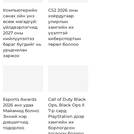
Компьютерийн
CS2 2026 оны
санах ойн үнэ
хоёрдугаар
өсөж магадгүй:
улирлын
үйлдвэрлэгчид
хамгийн их
2027 оны
үзэлттэй
нийлүүлэлтээ
киберспортын
бараг бүгдийг нь
төрөл боллоо
урьдчилан
заржээ
Esports Awards
Call of Duty Black
2026 анх удаа
Ops, Black Ops II
Майамид болно:
7-р сард
Эхний нэр
PlayStation дээр
дэвшигчид
хамгийн их
тодорлоо
борлогдсон
тоглоом боллоо