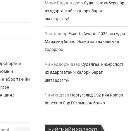
Мөнх-Ердэнэ
дээр
Судалгаа: киберспорт
их ядаргаатай ч калори бараг
шатаадаггүй
Уянга
дээр
Esports Awards 2026 анх удаа
Майамид болно: Эхний нэр дэвшигчид
тодорлоо
берспортын
Чимэддорж
дээр
Судалгаа: киберспорт
лоомын
их ядаргаатай ч калори бараг
н eSports-ийн
шатаадаггүй
үгээн
ын шинэ
Чингіз
дээр
Португалид CS2-ийн Roman
Imperium Cup IX тэмцээн болно
НИЙГМИЙН ХОЛБОЛТ
 post