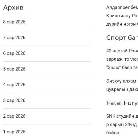
Архив
Алдарт хөлбөм
Криштиану Рон
8 сар 2026
дүрийн нэгэн 
Спорт ба
7 сар 2026
40 настай Рон
6 сар 2026
зарлаж, тогло
“Siuuu” баяр т
5 сар 2026
Энэхүү алхам 
4 сар 2026
цувралын дахи
3 сар 2026
Fatal Fur
2 сар 2026
SNK студийн до
р сарын 24-нд 
1 сар 2026
байна.