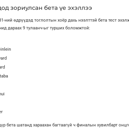
од зориулсан бета үе эхэллээ
31-ний өдрүүдэд тоглолтын хоёр дахь нээлттэй бета тест эхэл
чид дараах 9 тулаанч-ыг турших боломжтой:
inlein
ard
ard
taba
nui
er
үр бета шатанд хараахан багтаагүй ч финалын хувилбарт онцг