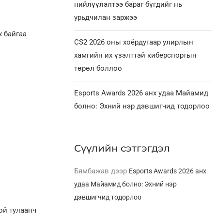
нийлүүлэлтээ бараг бүгдийг нь
урьдчилан заржээ
ж байгаа
CS2 2026 оны хоёрдугаар улирлын
хамгийн их үзэлттэй киберспортын
төрөл боллоо
Esports Awards 2026 анх удаа Майамид
болно: Эхний нэр дэвшигчид тодорлоо
Сүүлийн сэтгэгдэл
Бямбажав
дээр
Esports Awards 2026 анх
удаа Майамид болно: Эхний нэр
дэвшигчид тодорлоо
ой тулаанч