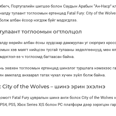
бөгч, Португалийн шигшээ болон Саудын Арабын “Ан-Наср” к
алду тулаант тоглоомын ертөнцөд Fatal Fury: City of the Wolv
болж албан ёсоор нэгдэж буйг мэдэгдлээ.
 тулаант тоглоомын огтлолцол
алду өөрийн албан ёсны хуудсаар дамжуулан уг сюрприз крос
омын хэв маягт нийцсэн тусгай тулааны хөдөлгөөнүүд, мөн я
эмдэглэл-ээ ч тоглоомд багтаасан байна.
нь зөвхөн тоглоомын ертөнцөд шинэлэг туршлага нэмэхээс г
н амилалд анхаарал татах чухал хүчин зүйл болж байна.
y: City of the Wolves – шинэ эрин эхэлнэ
могт Fatal Fury цувралын шинэ анги болох City of the Wolves 
PS4, PS5, Xbox Series X|S болон PC платформ дээр зэрэгцэн га