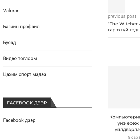
Valorant
previous post
“The Witcher 
Багийн профайл
гарахгүй гэдг
Бусад
Видео тоглоом
Цахим спорт мэдээ
FACEBOOK ДЭЭР
Компьютерий
Facebook дээр
үнэ өсөж 
үйлдвэрлэг
8 сар 