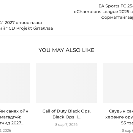
EA Sports FC 2
eChampions League 2025 
форматтайгаа
4” 2027 оноос нааш
ийг CD Projekt баталлаа
YOU MAY ALSO LIKE
н санах ойн
Call of Duty Black Ops,
Саудын са
магадгүй:
Black Ops II...
хөрөнгө ору
чид 2027...
55 тэ
8 сар 7, 2026
8, 2026
8 сар 