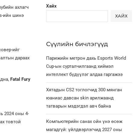
Хайх
лубийн ахлагч
es-ийн шинэ
ХАЙХ
Сүүлийн бичлэгүүд
совер-ийг
лалтын дараах
Парижийн метрон дахь Esports World
Cup-ын сурталчилгаанд хиймэл
интеллект бүдүүлэг алдаа гаргажээ
адна,
Fatal Fury
Хятадын CS2 тоглогчид 300 мянган
юаниас давсан skin арилжаанд
татварын мэдэгдэл авч байна
нь 2024 оны 4-
Компьютерийн санах ойн үнэ өсөж
рах товтой
магадгүй: үйлдвэрлэгчид 2027 оны