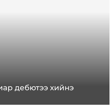
иар дебютээ хийнэ