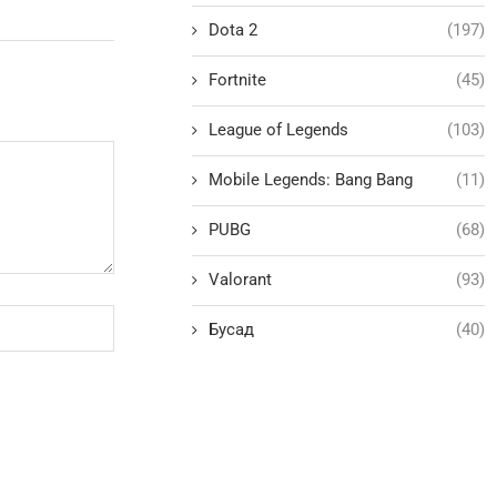
Dota 2
(197)
Fortnite
(45)
League of Legends
(103)
Mobile Legends: Bang Bang
(11)
PUBG
(68)
Valorant
(93)
Бусад
(40)