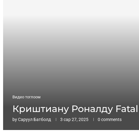
Видео тоглоом
Криштиану Роналду Fatal
by
Саруул Батболд
3 сар 27, 2025
0 comments