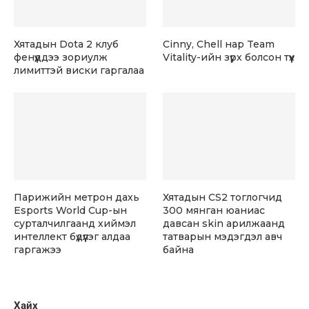
Хятадын Dota 2 клуб
Cinny, Chell нар Team
фенүүддээ зориулж
Vitality-ийн зүрх болсон түүх
лимиттэй виски гаргалаа
Парижийн метрон дахь
Хятадын CS2 тоглогчид
Esports World Cup-ын
300 мянган юаниас
сурталчилгаанд хиймэл
давсан skin арилжаанд
интеллект бүдүүлэг алдаа
татварын мэдэгдэл авч
гаргажээ
байна
Хайх