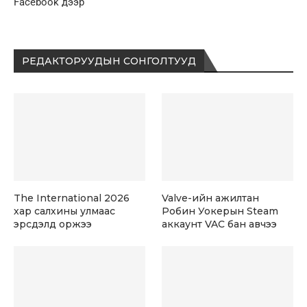
Facebook дээр
РЕДАКТОРУУДЫН СОНГОЛТУУД
The International 2026
Valve-ийн ажилтан
хар салхины улмаас
Робин Уокерын Steam
эрсдэлд оржээ
аккаунт VAC бан авчээ