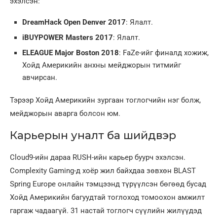
эхэлсэн:
DreamHack Open Denver 2017
: Ялалт.
iBUYPOWER Masters 2017
: Ялалт.
ELEAGUE Major Boston 2018
: FaZe-ийг финалд хожиж,
Хойд Америкийн анхны мейджорын титмийг
авчирсан.
Тэрээр Хойд Америкийн зургаан тоглогчийн нэг болж,
мейджорын аварга болсон юм.
Карьерын уналт ба шийдвэр
Cloud9-ийн дараа RUSH-ийн карьер буурч эхэлсэн.
Complexity Gaming-д хоёр жил байхдаа зөвхөн BLAST
Spring Europe онлайн тэмцээнд түрүүлсэн бөгөөд бусад
Хойд Америкийн багуудтай тоглоход томоохон амжилт
гаргаж чадаагүй. 31 настай тоглогч сүүлийн жилүүдэд