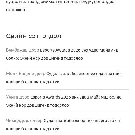
сурталчилгаанд хиймэл интеллект бүдүүлэг алдаа
гаргажээ
Сүүлийн сэтгэгдэл
Бямбажав
дээр
Esports Awards 2026 анх удаа Майамид
болно: Эхний нэр дэвшигчид тодорлоо
Мөнх-Ердэнэ
дээр
Судалгаа: киберспорт их ядаргаатай ч
калори бараг шатаадаггүй
Уянга
дээр
Esports Awards 2026 анх удаа Майамид болно:
Эхний нэр дэвшигчид тодорлоо
Чимэддорж
дээр
Судалгаа: киберспорт их ядаргаатай ч
калори бараг шатаадаггүй