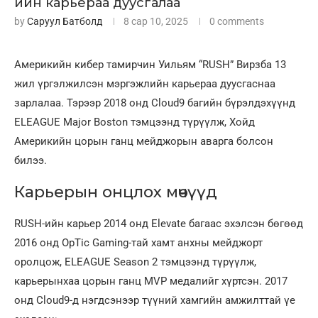
ийн карьераа дуусгалаа
by
Саруул Батболд
8 сар 10, 2025
0 comments
Америкийн кибер тамирчин Уильям “RUSH” Вирзба 13
жил үргэлжилсэн мэргэжлийн карьераа дуусгаснаа
зарлалаа. Тэрээр 2018 онд Cloud9 багийн бүрэлдэхүүнд
ELEAGUE Major Boston тэмцээнд түрүүлж, Хойд
Америкийн цорын ганц мейджорын аварга болсон
билээ.
Карьерын онцлох мөчүүд
RUSH-ийн карьер 2014 онд Elevate багаас эхэлсэн бөгөөд
2016 онд OpTic Gaming-тай хамт анхны мейджорт
оролцож, ELEAGUE Season 2 тэмцээнд түрүүлж,
карьерынхаа цорын ганц MVP медалийг хүртсэн. 2017
онд Cloud9-д нэгдсэнээр түүний хамгийн амжилттай үе