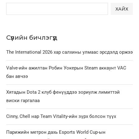
ХАЙХ
Сүүлийн бичлэгүүд
The International 2026 хар салхины улмаас эрсдэлд оржээ
Valve-ийн ажилтан Робин Уокерын Steam аккаунт VAC
бан авчээ
Хятадын Dota 2 клуб фенүүддээ зориулж лимиттэй
виски гаргалаа
Cinny, Chell нар Team Vitality-ийн зүрх болсон түүх
Парижийн метрон дахь Esports World Cup-ын