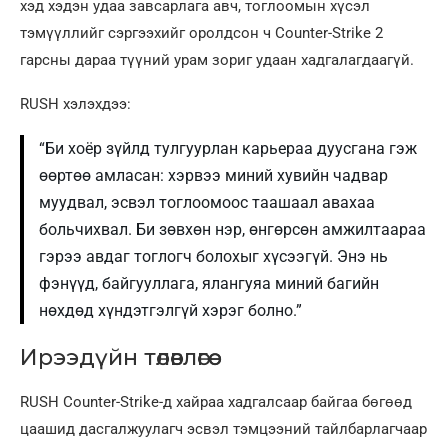
хэд хэдэн удаа завсарлага авч, тоглоомын хүсэл
тэмүүллийг сэргээхийг оролдсон ч Counter-Strike 2
гарсны дараа түүний урам зориг удаан хадгалагдаагүй.
RUSH хэлэхдээ:
“Би хоёр зүйлд тулгуурлан карьераа дуусгана гэж
өөртөө амласан: хэрвээ миний хувийн чадвар
муудвал, эсвэл тоглоомоос таашаал авахаа
больчихвал. Би зөвхөн нэр, өнгөрсөн амжилтаараа
гэрээ авдаг тоглогч болохыг хүсээгүй. Энэ нь
фэнүүд, байгууллага, ялангуяа миний багийн
нөхдөд хүндэтгэлгүй хэрэг болно.”
Ирээдүйн төлөвлөгөө
RUSH Counter-Strike-д хайраа хадгалсаар байгаа бөгөөд
цаашид дасгалжуулагч эсвэл тэмцээний тайлбарлагчаар