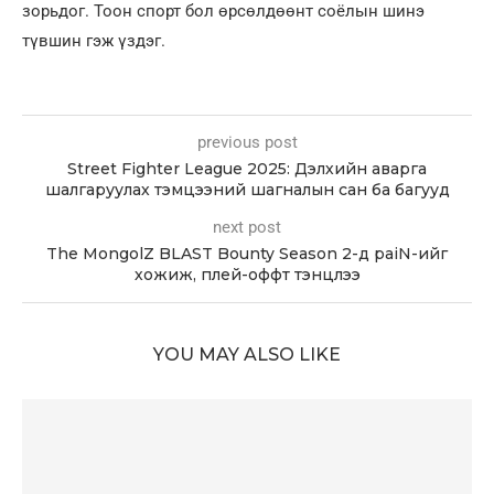
зорьдог. Тоон спорт бол өрсөлдөөнт соёлын шинэ
түвшин гэж үздэг.
previous post
Street Fighter League 2025: Дэлхийн аварга
шалгаруулах тэмцээний шагналын сан ба багууд
next post
The MongolZ BLAST Bounty Season 2-д paiN-ийг
хожиж, плей-оффт тэнцлээ
YOU MAY ALSO LIKE