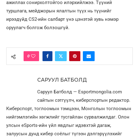
ажиллах сонирхолтойгоо илэрхийлжээ. Түүний
туршлага, мейджорын ялалтын түүх нь түүнийг
ирээдүйд CS2-ийн салбарт үнэ цэнэтэй хувь нэмэр
оруулагч болгож болзошгүй.
0
САРУУЛ БАТБОЛД
Саруул Батболд — Esportmongolia.com
сайтын сэтгүүлч, киберспортын редактор.
Киберспорт, тоглоомын тэмцээн, Монголын тоглоомын
нийгэмлэгийн хөгжлийг тусгайлан сурвалжилдаг. Олон
улсын eSports-ийн үйл явдлыг идэвхтэй дагаж,
залуусын дунд кибер соёлыг түгээн дэлгэрүүлэхийг