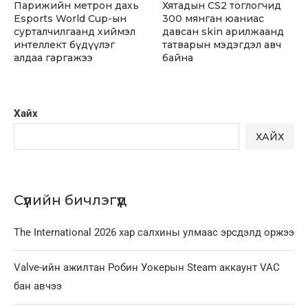
Парижийн метрон дахь
Хятадын CS2 тоглогчид
Esports World Cup-ын
300 мянган юаниас
сурталчилгаанд хиймэл
давсан skin арилжаанд
интеллект бүдүүлэг
татварын мэдэгдэл авч
алдаа гаргажээ
байна
Хайх
ХАЙХ
Сүүлийн бичлэгүүд
The International 2026 хар салхины улмаас эрсдэлд оржээ
Valve-ийн ажилтан Робин Уокерын Steam аккаунт VAC
бан авчээ