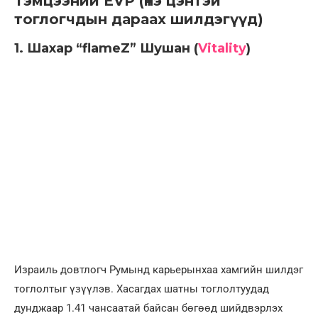
Тэмцээний EVP (Үнэ цэнтэй
тоглогчдын дараах шилдэгүүд)
1. Шахар “flameZ” Шушан (
Vitality
)
Израиль довтлогч Румынд карьерынхаа хамгийн шилдэг
тоглолтыг үзүүлэв. Хасагдах шатны тоглолтуудад
дунджаар 1.41 чансаатай байсан бөгөөд шийдвэрлэх