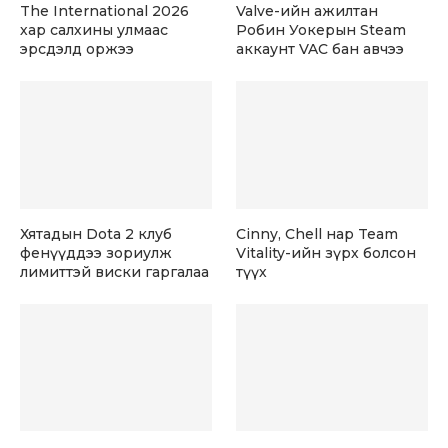
The International 2026
Valve-ийн ажилтан
хар салхины улмаас
Робин Уокерын Steam
эрсдэлд оржээ
аккаунт VAC бан авчээ
Хятадын Dota 2 клуб
Cinny, Chell нар Team
фенүүддээ зориулж
Vitality-ийн зүрх болсон
лимиттэй виски гаргалаа
түүх