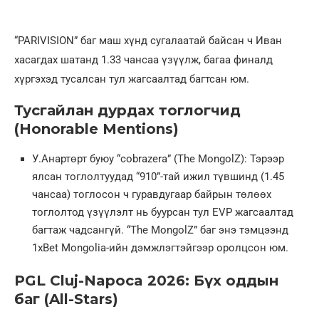
“PARIVISION” баг маш хүнд сугалаатай байсан ч Иван
хасагдах шатанд 1.33 чансаа үзүүлж, багаа финалд
хүргэхэд тусалсан тул жагсаалтад багтсан юм.
Тусгайлан дурдах тоглогчид
(Honorable Mentions)
У.Анартөрт буюу “cobrazera” (The MongolZ): Тэрээр
ялсан тоглолтуудад “910”-тай ижил түвшинд (1.45
чансаа) тоглосон ч гуравдугаар байрын төлөөх
тоглолтод үзүүлэлт нь буурсан тул EVP жагсаалтад
багтаж чадсангүй. “The MongolZ” баг энэ тэмцээнд
1xBet Mongolia-ийн дэмжлэгтэйгээр оролцсон юм.
PGL Cluj-Napoca 2026: Бүх оддын
баг (All-Stars)