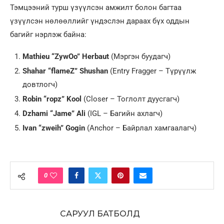
Тэмцээний турш үзүүлсэн амжилт болон багтаа
үзүүлсэн нөлөөллийг үндэслэн дараах бүх оддын
багийг нэрлэж байна:
Mathieu “ZywOo” Herbaut
(Мэргэн буудагч)
Shahar “flameZ” Shushan
(Entry Fragger – Түрүүлж
довтлогч)
Robin “ropz” Kool
(Closer – Тоглолт дуусгагч)
Dzhami “Jame” Ali
(IGL – Багийн ахлагч)
Ivan “zweih” Gogin
(Anchor – Байрлал хамгаалагч)
0
САРУУЛ БАТБОЛД