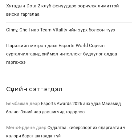
Хятадын Dota 2 клуб фенүүддээ зориулж лимиттэй
виски гаргалаа
Cinny, Chell нар Team Vitality-ийн зүрх болсон түүх
Парижийн метрон дахь Esports World Cup-ын
сурталчилгаанд хиймэл интеллект бүдүүлэг алдаа
гаргажээ
Сүүлийн сэтгэгдэл
Бямбажав
дээр
Esports Awards 2026 анх удаа Майамид
болно: Эхний нэр дэвшигчид тодорлоо
Мөнх-Ердэнэ
дээр
Судалгаа: киберспорт их ядаргаатай ч
калори бараг шатаадаггүй