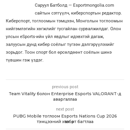
Саруул Батболд — Esportmongolia.com
сайтын сэтгүүлч, киберспортын редактор.
Киберспорт, тоглоомын тэмцээн, Монголын тоглоомын
нийгэмлэгийн хөгжлийг тусгайлан сурвалжилдаг. Олон
улсын eSports-ийн үйл явдлыг идэвхтэй дагаж,
залуусын дунд кибер соёлыг түгээн дэлгэрүүлэхийг
зорьдог. Тоон спорт бол өрсөлдөөнт соёлын шинэ
түвшин гэж үздэг.
previous post
Team Vitality болон Enterprise Esports VALORANT-д
аваргаллаа
next post
PUBG Mobile тоглоом Esports Nations Cup 2026
тэмцээний хөтөлбөрт багтлаа