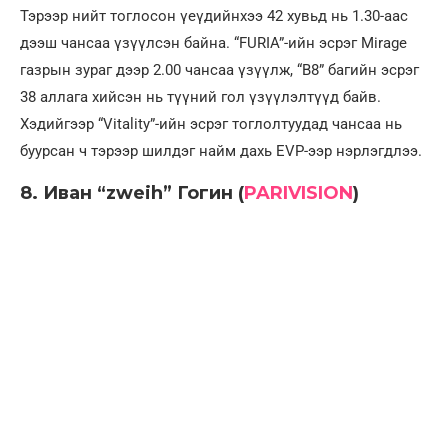
Тэрээр нийт тоглосон үеүдийнхээ 42 хувьд нь 1.30-аас
дээш чансаа үзүүлсэн байна. “FURIA”-ийн эсрэг Mirage
газрын зураг дээр 2.00 чансаа үзүүлж, “B8” багийн эсрэг
38 аллага хийсэн нь түүний гол үзүүлэлтүүд байв.
Хэдийгээр “Vitality”-ийн эсрэг тоглолтуудад чансаа нь
буурсан ч тэрээр шилдэг найм дахь EVP-ээр нэрлэгдлээ.
8. Иван “zweih” Гогин (
PARIVISION
)