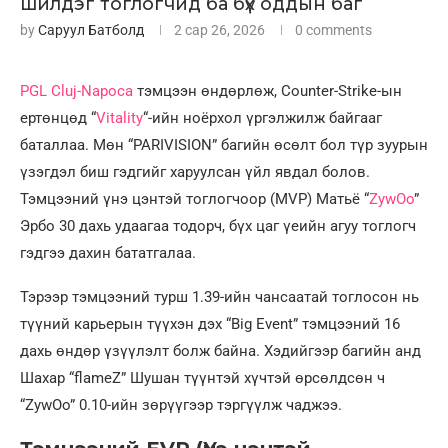
шилдэг тоглогчид ба бүх оддын баг
by
Саруул Батболд
2 сар 26, 2026
0 comments
PGL Cluj-Napoca
тэмцээн өндөрлөж, Counter-Strike-ын
ертөнцөд “
Vitality
“-ийн ноёрхол үргэлжилж байгааг
баталлаа. Мөн “PARIVISION” багийн өсөлт бол түр зуурын
үзэгдэл биш гэдгийг харуулсан үйл явдал болов.
Тэмцээний үнэ цэнтэй тоглогчоор (MVP) Матьё “
ZywOo
”
Эрбо 30 дахь удаагаа тодорч, бүх цаг үеийн агуу тоглогч
гэдгээ дахин бататгалаа.
Тэрээр тэмцээний турш 1.39-ийн чансаатай тоглосон нь
түүний карьерын түүхэн дэх “Big Event” тэмцээний 16
дахь өндөр үзүүлэлт болж байна. Хэдийгээр багийн анд
Шахар “flameZ” Шушан түүнтэй хүчтэй өрсөлдсөн ч
“ZywOo” 0.10-ийн зөрүүгээр тэргүүлж чаджээ.