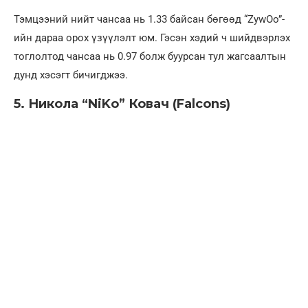
Тэмцээний нийт чансаа нь 1.33 байсан бөгөөд “ZywOo”-
ийн дараа орох үзүүлэлт юм. Гэсэн хэдий ч шийдвэрлэх
тоглолтод чансаа нь 0.97 болж буурсан тул жагсаалтын
дунд хэсэгт бичигджээ.
5. Никола “NiKo” Ковач (Falcons)