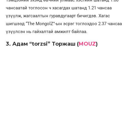
Тэмцээний эхэнд өвчний улмаас хэсгийн шатанд 1.00
чансаатай тоглосон ч хасагдах шатанд 1.21 чансаа
үзүүлж, жагсаалтын гуравдугаарт бичигдэв. Хагас
шигшээд “The MongolZ”-ын эсрэг тоглохдоо 2.37 чансаа
үзүүлсэн нь гайхалтай амжилт байлаа.
3. Адам “torzsi” Торжаш (
MOUZ
)