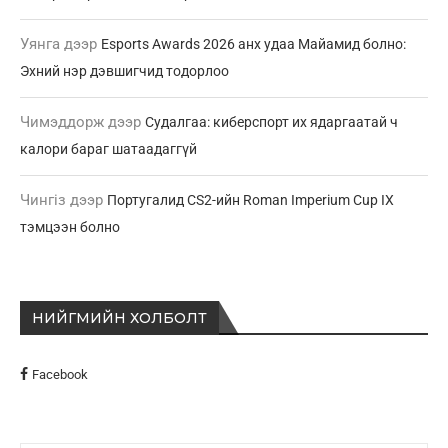
Уянга
дээр
Esports Awards 2026 анх удаа Майамид болно:
Эхний нэр дэвшигчид тодорлоо
Чимэддорж
дээр
Судалгаа: киберспорт их ядаргаатай ч
калори бараг шатаадаггүй
Чингіз
дээр
Португалид CS2-ийн Roman Imperium Cup IX
тэмцээн болно
НИЙГМИЙН ХОЛБОЛТ
Facebook