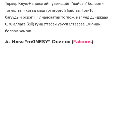
Тэрээр Клуж-Напокагийн үзэгчдийн “дайсан” болсон ч
тоглолтын хувьд маш тогтвортой байлаа. Топ-10
багуудын эсрэг 1.17 чансаатай тоглож, нэг үед дунджаар
0.78 аллага (kill) гүйцэтгэсэн үзүүлэлтээрээ EVP-ийн
болзол хангав.
4. Илья “m0NESY” Осипов (
Falcons
)