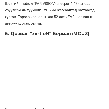
Шөвгийн наймд “PARIVISION”-ы эсрэг 1.47 чансаа
үзүүлсэн нь түүнийг EVP-ийн жагсаалтад багтаахад
хүргэв. Тэрээр карьерынхаа 52 дахь EVP шагналыг
ийнхүү хүртэж байна.
6. Дориан “xertioN” Берман (MOUZ)