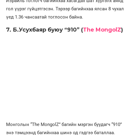
Израиль тоглогч багийнхаа хасагдах шат хүртэлх аянд
гол үүрэг гүйцэтгэсэн. Тэрээр багийнхаа ялсан 8 чухал
үед 1.36 чансаатай тоглосон байна.
7. Б.Усухбаяр буюу “910” (
The MongolZ
)
Монголын “The MongolZ” багийн мэргэн буудагч “910”
энэ тэмцээнд багийнхаа шинэ од гэдгээ баталлаа.