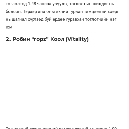
тоглолтод 1.48 чансаа үзүүлж, тоглолтын шилдэг нь
болсон. Тэрээр энэ оны эхний гурван тэмцээний хоёрт
нь шагнал хүртээд буй ердөө гуравхан тоглогчийн нэг
юм.
2. Робин “ropz” Коол (Vitality)