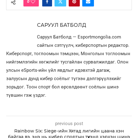
0
САРУУЛ БАТБОЛД
Саруул Батболд — Esportmongolia.com
сайтын сэтгүүлч, киберспортын редактор.
Киберспорт, тоглоомын тэмцээн, Монголын тоглоомын
нийгэмлэгийн хөгжлийг тусгайлан сурвалжилдаг. Олон
улсын eSports-ийн үйл явдлыг идэвхтэй дагаж,
залуусын дунд кибер соёлыг түгээн дэлгэрүүлэхийг
зорьдог. Тоон спорт бол өрсөлдөөнт соёлын шинэ
түвшин гэж үздэг.
previous post
Rainbow Six: Siege-ийн Хятад лигийн цаана хэн
байгаа вэ, энэ нь кибер спортын түүхэнд хэрхэн шинэ