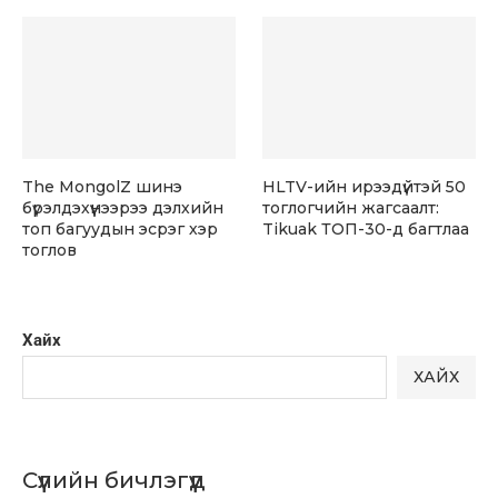
The MongolZ шинэ
HLTV-ийн ирээдүйтэй 50
бүрэлдэхүүнээрээ дэлхийн
тоглогчийн жагсаалт:
топ багуудын эсрэг хэр
Tikuak ТОП-30-д багтлаа
тоглов
Хайх
ХАЙХ
Сүүлийн бичлэгүүд