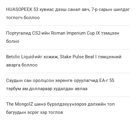
HUASOPEEK 53 хувиас дээш санал авч, 7-р сарын шилдэг
тоглогч боллоо
Португалид CS2-ийн Roman Imperium Cup IX тэмцээн
болно
Betclic Liquid-ийг хожиж, Stake Pulse Beat I тэмцээний
аварга боллоо
Саудын сан оролцсон хөрөнгө оруулагчид EA-г 55
тэрбум ам.доллараар худалдан авлаа
The MongolZ шинэ бүрэлдэхүүнээрээ дэлхийн топ
багуудын эсрэг хэр тоглов