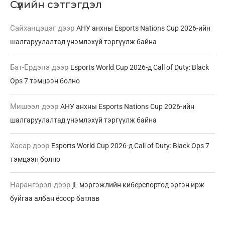
Сүүлийн сэтгэгдэл
Сайханцэцэг
дээр
АНУ анхны Esports Nations Cup 2026-ийн
шалгаруулалтад үнэмлэхүй тэргүүлж байна
Бат-Ердэнэ
дээр
Esports World Cup 2026-д Call of Duty: Black
Ops 7 тэмцээн болно
Мишээл
дээр
АНУ анхны Esports Nations Cup 2026-ийн
шалгаруулалтад үнэмлэхүй тэргүүлж байна
Хасар
дээр
Esports World Cup 2026-д Call of Duty: Black Ops 7
тэмцээн болно
Нарангэрэл
дээр
jL мэргэжлийн киберспортод эргэн ирж
буйгаа албан ёсоор батлав