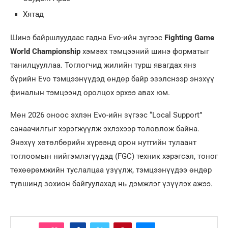
Хятад
Шинэ байршлуудаас гадна Evo-ийн зүгээс
Fighting Game
World Championship
хэмээх тэмцээний шинэ форматыг
танилцууллаа. Тоглогчид жилийн турш явагдах янз
бүрийн Evo тэмцээнүүдэд өндөр байр эзэлснээр энэхүү
финалын тэмцээнд оролцох эрхээ авах юм.
Мөн 2026 оноос эхлэн Evo-ийн зүгээс “Local Support”
санаачилгыг хэрэгжүүлж эхлэхээр төлөвлөж байна.
Энэхүү хөтөлбөрийн хүрээнд орон нутгийн тулаант
тоглоомын нийгэмлэгүүдэд (FGC) техник хэрэгсэл, тоног
төхөөрөмжийн туслалцаа үзүүлж, тэмцээнүүдээ өндөр
түвшинд зохион байгуулахад нь дэмжлэг үзүүлэх ажээ.