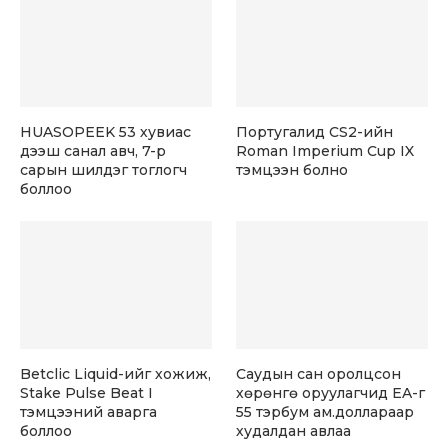
HUASOPEEK 53 хувиас
Португалид CS2-ийн
дээш санал авч, 7-р
Roman Imperium Cup IX
сарын шилдэг тоглогч
тэмцээн болно
боллоо
Betclic Liquid-ийг хожиж,
Саудын сан оролцсон
Stake Pulse Beat I
хөрөнгө оруулагчид EA-г
тэмцээний аварга
55 тэрбум ам.доллараар
боллоо
худалдан авлаа