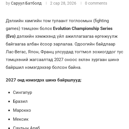
by
Саруул Батболд
2 сар 28, 2026
0 comments
Дэлхийн хамгийн том тулаант тоглоомын (fighting
games) тэмцээн болох
Evolution Championship Series
(Evo)
дэлхийн хэмжээнд үйл ажиллагаагаа өргөжүүлж
байгаагаа албан ёсоор зарлалаа. Одоогийн байдлаар
Лас-Вегас, Япон, Франц улсуудад тогтмол зохиогддог тус
тэмцээний жагсаалтад 2027 оноос эхлэн зургаан шинэ
байршил нэмэгдэхээр болсон байна.
2027 онд нэмэгдэх шинэ байршлууд:
Сингапур
Бразил
Марокко
Мексик
Саудын Араб