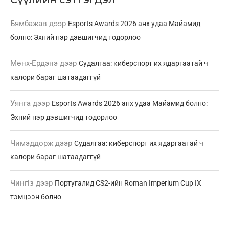
Бямбажав
дээр
Esports Awards 2026 анх удаа Майамид
болно: Эхний нэр дэвшигчид тодорлоо
Мөнх-Ердэнэ
дээр
Судалгаа: киберспорт их ядаргаатай ч
калори бараг шатаадаггүй
Уянга
дээр
Esports Awards 2026 анх удаа Майамид болно:
Эхний нэр дэвшигчид тодорлоо
Чимэддорж
дээр
Судалгаа: киберспорт их ядаргаатай ч
калори бараг шатаадаггүй
Чингіз
дээр
Португалид CS2-ийн Roman Imperium Cup IX
тэмцээн болно