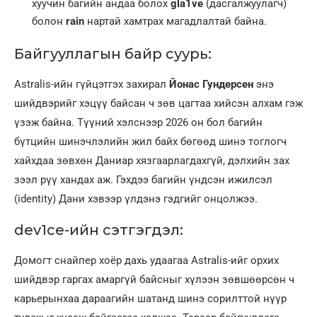
хуучин багийн андаа болох
gla1ve
(дасгалжуулагч)
болон
rain
нартай хамтрах магадлалтай байна.
Байгууллагын байр суурь:
Astralis-ийн гүйцэтгэх захирал
Йонас Гундерсен
энэ
шийдвэрийг хэцүү байсан ч зөв цагтаа хийсэн алхам гэж
үзэж байна. Түүний хэлснээр 2026 он бол багийн
бүтцийн шинэчлэлийн жил байх бөгөөд шинэ тоглогч
хайхдаа зөвхөн Даниар хязгаарлагдахгүй, дэлхийн зах
зээл рүү хандах аж. Гэхдээ багийн үндсэн ижилсэл
(identity) Дани хэвээр үлдэнэ гэдгийг онцолжээ.
dev1ce-ийн сэтгэгдэл:
Домогт снайпер хоёр дахь удаагаа Astralis-ийг орхих
шийдвэр гаргах амаргүй байсныг хүлээн зөвшөөрсөн ч
карьерынхаа дараагийн шатанд шинэ сорилттой нүүр