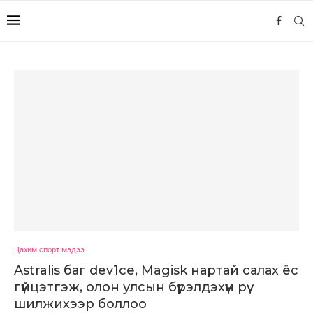
Цахим спорт мэдээ
Astralis баг dev1ce, Magisk нартай салах ёс
гүйцэтгэж, олон улсын бүрэлдэхүүн рүү
шилжихээр боллоо