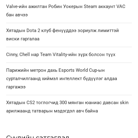
Valve-ийн ажилтан Робин Уокерын Steam аккаунт VAC
бан авчээ
Хятадын Dota 2 клуб фенүүддээ зориулж лимиттэй
виски гаргалаа
Cinny, Chell нар Team Vitality-ийн зүрх болсон түүх
Парижийн метрон дахь Esports World Cup-ын
сурталчилгаанд хиймэл интеллект бүдүүлэг алдаа
гаргажээ
Хятадын CS2 тоглогчид 300 мянган юаниас давсан skin
арилжаанд татварын мэдэгдэл авч байна
Сүүлийн сэтгэгдэл