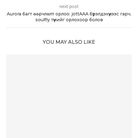
next post
Aurora багт өөрчлөлт орлоо: jottAAA бүрэлдэхүүнээс гарч,
soulfly түүнийг орлохоор болов
YOU MAY ALSO LIKE