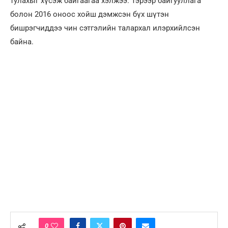
тулахыг хүсэж байгаагаа хэлжээ. Тэрээр байгууллага
болон 2016 оноос хойш дэмжсэн бүх шүтэн
бишрэгчиддээ чин сэтгэлийн талархал илэрхийлсэн
байна.
0