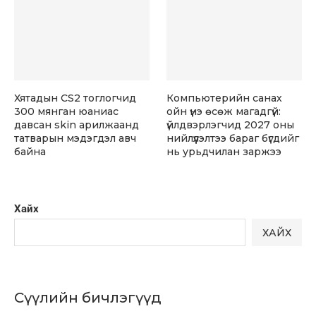
Хятадын CS2 тоглогчид
Компьютерийн санах
300 мянган юаниас
ойн үнэ өсөж магадгүй:
давсан skin арилжаанд
үйлдвэрлэгчид 2027 оны
татварын мэдэгдэл авч
нийлүүлэлтээ бараг бүгдийг
байна
нь урьдчилан заржээ
Хайх
ХАЙХ
Сүүлийн бичлэгүүд