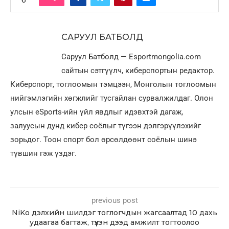
САРУУЛ БАТБОЛД
Саруул Батболд — Esportmongolia.com
сайтын сэтгүүлч, киберспортын редактор.
Киберспорт, тоглоомын тэмцээн, Монголын тоглоомын
нийгэмлэгийн хөгжлийг тусгайлан сурвалжилдаг. Олон
улсын eSports-ийн үйл явдлыг идэвхтэй дагаж,
залуусын дунд кибер соёлыг түгээн дэлгэрүүлэхийг
зорьдог. Тоон спорт бол өрсөлдөөнт соёлын шинэ
түвшин гэж үздэг.
previous post
NiKo дэлхийн шилдэг тоглогчдын жагсаалтад 10 дахь
удаагаа багтаж, түүхэн дээд амжилт тогтоолоо