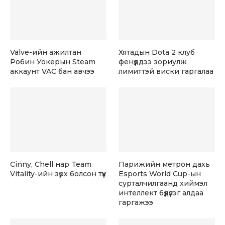
Valve-ийн ажилтан
Хятадын Dota 2 клуб
Робин Уокерын Steam
фенүүддээ зориулж
аккаунт VAC бан авчээ
лимиттэй виски гаргалаа
Cinny, Chell нар Team
Парижийн метрон дахь
Vitality-ийн зүрх болсон түүх
Esports World Cup-ын
сурталчилгаанд хиймэл
интеллект бүдүүлэг алдаа
гаргажээ