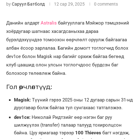
by
Саруул Батболд
12 сар 29, 2025
0 comments
Данийн алдарт
Astralis
байгууллага Мэйжор тэмцээний
хоёрдугаар шатнаас хасагдсаныхаа дараа
бүрэлдэхүүндээ томоохон өөрчлөлт оруулж байгаагаа
албан ёсоор зарлалаа. Багийн домогт тоглогчид болох
dev1ce болон Magisk нар багийг орхиж байгаа бөгөөд
клуб цаашид олон улсын тоглогчдоос бүрдсэн баг
болохоор төлөвлөж байна.
Гол өөрчлөлтүүд:
Magisk:
Түүний гэрээ 2025 оны 12 дугаар сарын 31-нд
дуусгавар болж байгаа тул сунгахаас татгалзжээ.
dev1ce:
Николай Ридтзийг өөр нэгэн баг руу
шилжүүлэх (transfer) талаар талууд тохиролцсон
байна. Цуу яриагаар тэрээр
100 Thieves
багт нэгдэж,