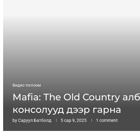
Видео тоглоом
Mafia: The Old Country а
консолууд дээр гарна
by
Саруул Батболд
5 сар 9, 2025
1 comment