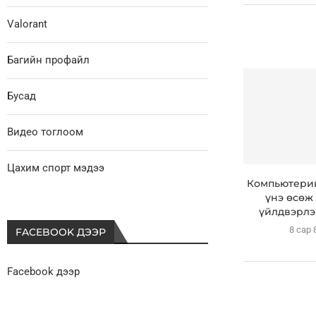
Valorant
Багийн профайл
Бусад
Видео тоглоом
Цахим спорт мэдээ
Компьютерий
үнэ өсөж 
үйлдвэрлэг
8 сар 
FACEBOOK ДЭЭР
Facebook дээр