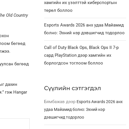
хамгийн их үзэлттэй киберспортын
төрөл боллоо
The Old Country
Esports Awards 2026 анх удаа Майамид
болно: Эхний нэр дэвшигчид тодорлоо
оохон
глоом бөгөөд
Call of Duty Black Ops, Black Ops II 7-р
лжээ.
сард PlayStation дээр хамгийн их
борлогдсон тоглоом боллоо
уулсан бөгөөд
ыг дахин
Сүүлийн сэтгэгдэл
.” гэж Hangar
Бямбажав
дээр
Esports Awards 2026 анх
удаа Майамид болно: Эхний нэр
дэвшигчид тодорлоо