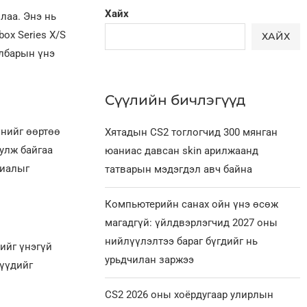
Хайх
лаа. Энэ нь
box Series X/S
ХАЙХ
илбарын үнэ
Сүүлийн бичлэгүүд
нийг өөртөө
Хятадын CS2 тоглогчид 300 мянган
уулж байгаа
юаниас давсан skin арилжаанд
риалыг
татварын мэдэгдэл авч байна
Компьютерийн санах ойн үнэ өсөж
магадгүй: үйлдвэрлэгчид 2027 оны
нийлүүлэлтээ бараг бүгдийг нь
-ийг үнэгүй
урьдчилан заржээ
лүүдийг
CS2 2026 оны хоёрдугаар улирлын