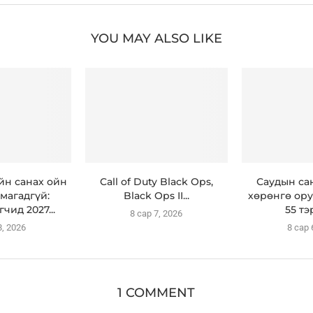
YOU MAY ALSO LIKE
н санах ойн
Call of Duty Black Ops,
Саудын са
магадгүй:
Black Ops II...
хөрөнгө ору
чид 2027...
55 тэ
8 сар 7, 2026
8, 2026
8 сар 
1 COMMENT