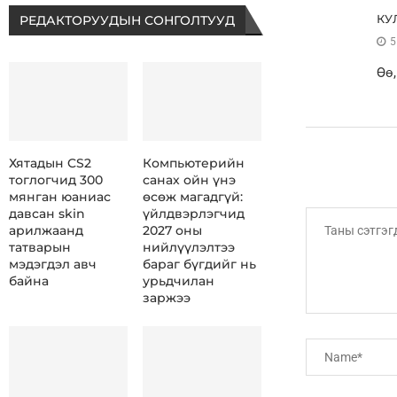
КУ
РЕДАКТОРУУДЫН СОНГОЛТУУД
5
Өө,
Хятадын CS2
Компьютерийн
тоглогчид 300
санах ойн үнэ
мянган юаниас
өсөж магадгүй:
давсан skin
үйлдвэрлэгчид
арилжаанд
2027 оны
татварын
нийлүүлэлтээ
мэдэгдэл авч
бараг бүгдийг нь
байна
урьдчилан
заржээ