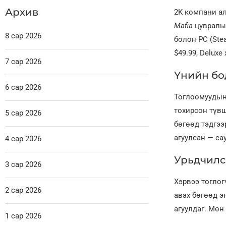
Архив
2K компани а
Mafia
цувралын 
8 сар 2026
болон PC (Ste
$49.99, Deluxe
7 сар 2026
Үнийн бо
6 сар 2026
Тоглоомуудын 
тохирсон түвш
5 сар 2026
бөгөөд тэдгээ
агуулсан — са
4 сар 2026
Урьдчилс
3 сар 2026
Хэрвээ тоглог
2 сар 2026
авах бөгөөд э
агуулдаг. Мөн
1 сар 2026