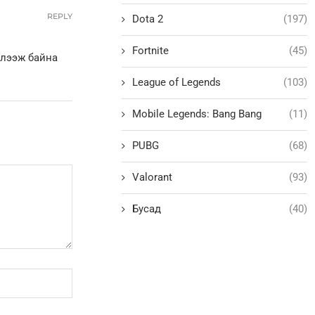
REPLY
Dota 2
(197)
Fortnite
(45)
үлээж байна
League of Legends
(103)
Mobile Legends: Bang Bang
(11)
PUBG
(68)
Valorant
(93)
Бусад
(40)