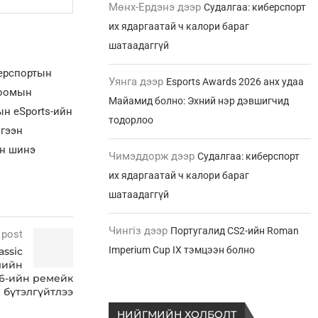
Мөнх-Ердэнэ
дээр
Судалгаа: киберспорт
их ядаргаатай ч калори бараг
шатаадаггүй
берспортын
Уянга
дээр
Esports Awards 2026 анх удаа
лоомын
Майамид болно: Эхний нэр дэвшигчид
н eSports-ийн
тодорлоо
үгээн
ын шинэ
Чимэддорж
дээр
Судалгаа: киберспорт
их ядаргаатай ч калори бараг
шатаадаггүй
Чингіз
дээр
Португалид CS2-ийн Roman
 post
Imperium Cup IX тэмцээн болно
assic
илийн
1.6-ийн ремейк
бүтэлгүйтлээ
НИЙГМИЙН ХОЛБОЛТ