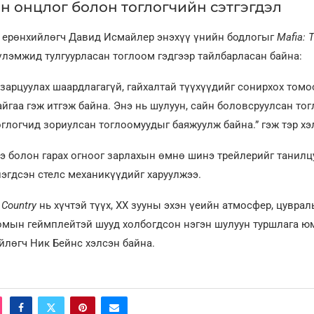
н онцлог болон тоглогчийн сэтгэгдэл
 ерөнхийлөгч Давид Исмайлер энэхүү үнийн бодлогыг
Mafia: 
үүлэмжид тулгуурласан тоглоом гэдгээр тайлбарласан байна:
 зарцуулах шаардлагагүй, гайхалтай түүхүүдийг сонирхох том
айгаа гэж итгэж байна. Энэ нь шулуун, сайн боловсруулсан то
глогчид зориулсан тоглоомуудыг баяжуулж байна.” гэж тэр хэ
 болон гарах огноог зарлахын өмнө шинэ трейлерийг танилц
эгдсэн стелс механикүүдийг харуулжээ.
 Country
нь хүчтэй түүх, XX зууны эхэн үеийн атмосфер, цуврал
омын геймплейтэй шууд холбогдсон нэгэн шулуун туршлага юм
йлөгч Ник Бейнс хэлсэн байна.