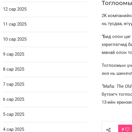
Тоглоомы
12 сар 2025
2K компанийн
нь тусдаа, өг
11 сар 2025
“Бид олон цаг
10 сар 2025
хэрэглэгчид б
манай олон то
9 сар 2025
Тоглоомын үнэ
8 сар 2025
энэ нь шинэчл
7 сар 2025
“Mafia: The Old
бүтээгч тогло
6 сар 2025
13-ийн ерөнхи
5 сар 2025
4 сар 2025
0