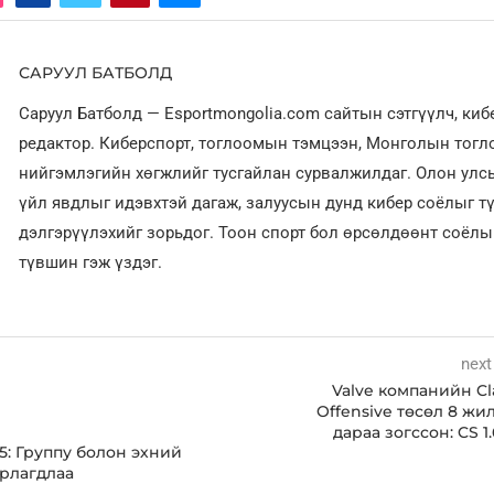
САРУУЛ БАТБОЛД
Саруул Батболд — Esportmongolia.com сайтын сэтгүүлч, ки
редактор. Киберспорт, тоглоомын тэмцээн, Монголын тог
нийгэмлэгийн хөгжлийг тусгайлан сурвалжилдаг. Олон улсы
үйл явдлыг идэвхтэй дагаж, залуусын дунд кибер соёлыг т
дэлгэрүүлэхийг зорьдог. Тоон спорт бол өрсөлдөөнт соёл
түвшин гэж үздэг.
next
Valve компанийн Cl
Offensive төсөл 8 ж
дараа зогссон: CS 
25: Группу болон эхний
арлагдлаа