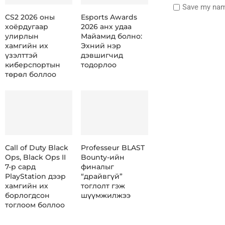
Save my name
CS2 2026 оны
Esports Awards
хоёрдугаар
2026 анх удаа
улирлын
Майамид болно:
хамгийн их
Эхний нэр
үзэлттэй
дэвшигчид
киберспортын
тодорлоо
төрөл боллоо
Call of Duty Black
Professeur BLAST
Ops, Black Ops II
Bounty-ийн
7-р сард
финалыг
PlayStation дээр
“драйвгүй”
хамгийн их
тоглолт гэж
борлогдсон
шүүмжилжээ
тоглоом боллоо