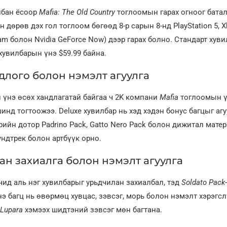
лбан ёсоор
Mafia: The Old Country
тоглоомын гарах огноог батал
дөрөв дэх гол тоглоом бөгөөд 8-р сарын 8-нд PlayStation 5, X
am болон Nvidia GeForce Now) дээр гарах болно. Стандарт хув
 хувилбарын үнэ $59.99 байна.
длого болон нэмэлт агуулга
үнэ өсөх хандлагатай байгаа ч 2K компани
Mafia
тоглоомын ү
инд тогтоожээ. Deluxe хувилбар нь хэд хэдэн бонус багцыг аг
рийн дотор Padrino Pack, Gatto Nero Pack болон дижитал мате
ундтрек болон артбүүк орно.
ан захиалга болон нэмэлт агуулга
чид аль нэг хувилбарыг урьдчилан захиалбал, тэд
Soldato Pack
нэ багц нь өвөрмөц хувцас, зэвсэг, морь болон нэмэлт хэрэгс
Lupara
хэмээх шидтэний зэвсэг мөн багтана.