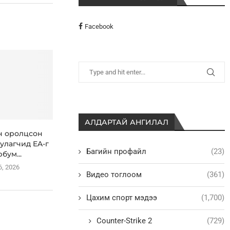
Facebook
АЛДАРТАЙ АНГИЛАЛ
н оролцсон
улагчид EA-г
Багийн профайл
(23)
рбум...
6, 2026
Видео тоглоом
(361)
Цахим спорт мэдээ
(1,700)
Counter-Strike 2
(729)