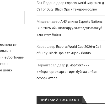
Бат-Ердэнэ
дээр
Esports World Cup 2026-д
Call of Duty: Black Ops 7 тэмцээн болно
Мишээл
дээр
АНУ анхны Esports Nations
Cup 2026-ийн шалгаруулалтад үнэмлэхүй
тэргүүлж байна
берспортын
Хасар
дээр
Esports World Cup 2026-д Call
лоомын
of Duty: Black Ops 7 тэмцээн болно
н eSports-ийн
үгээн
Нарангэрэл
дээр
jL мэргэжлийн
ын шинэ
киберспортод эргэн ирж буйгаа албан
ёсоор батлав
НИЙГМИЙН ХОЛБОЛТ