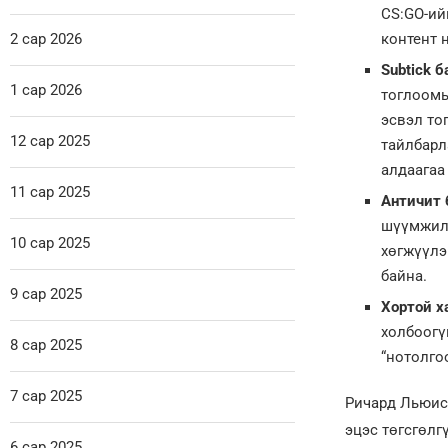
CS:GO-ий
2 сар 2026
контент н
Subtick б
1 сар 2026
тоглоомы
эсвэл то
12 сар 2025
тайлбарла
алдаагаа
11 сар 2025
Античит 
шүүмжилд
10 сар 2025
хөгжүүлэ
байна.
9 сар 2025
Хортой ха
холбоогү
8 сар 2025
“нотолго
7 сар 2025
Ричард Льюисы
эцэс төгсгөлг
6 сар 2025