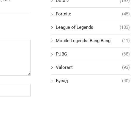
Dota 2
(197)
Fortnite
(45)
League of Legends
(103)
Mobile Legends: Bang Bang
(11)
PUBG
(68)
Valorant
(93)
Бусад
(40)