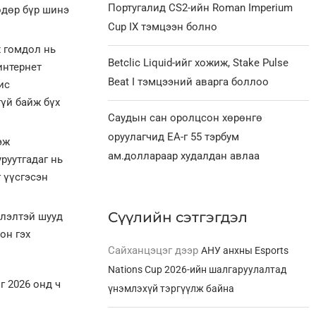
Португалид CS2-ийн Roman Imperium
өдөр бүр шинэ
Cup IX тэмцээн болно
х гомдол нь
Betclic Liquid-ийг хожиж, Stake Pulse
интернет
Beat I тэмцээний аварга боллоо
ис
гүй байж бүх
Саудын сан оролцсон хөрөнгө
оруулагчид EA-г 55 тэрбум
эж
ам.доллараар худалдан авлаа
руутгадаг нь
 үүсгэсэн
Сүүлийн сэтгэгдэл
члэлтэй шууд
он гэх
Сайханцэцэг
дээр
АНУ анхны Esports
Nations Cup 2026-ийн шалгаруулалтад
г 2026 онд ч
үнэмлэхүй тэргүүлж байна