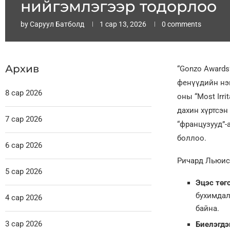
нийгэмлэгээр тодорлоо
by
Саруул Батболд
1 сар 13, 2026
0 comments
Архив
“Gonzo Awards
фенүүдийн нэг
8 сар 2026
оны “Most Irr
дахин хүртсэн
7 сар 2026
“французууд”-
боллоо.
6 сар 2026
Ричард Льюис
5 сар 2026
Эцэс төг
бухимдал
4 сар 2026
байна.
3 сар 2026
Биелэгдэ