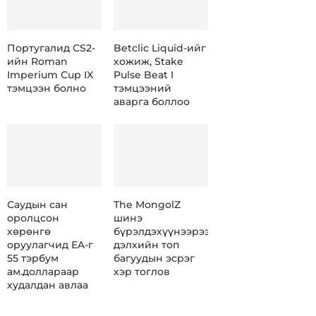
Португалид CS2-
Betclic Liquid-ийг
ийн Roman
хожиж, Stake
Imperium Cup IX
Pulse Beat I
тэмцээн болно
тэмцээний
аварга боллоо
Саудын сан
The MongolZ
оролцсон
шинэ
хөрөнгө
бүрэлдэхүүнээрээ
оруулагчид EA-г
дэлхийн топ
55 тэрбум
багуудын эсрэг
ам.доллараар
хэр тоглов
худалдан авлаа