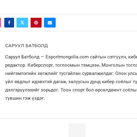
САРУУЛ БАТБОЛД
Саруул Батболд — Esportmongolia.com сайтын сэтгүүлч, ки
редактор. Киберспорт, тоглоомын тэмцээн, Монголын тог
нийгэмлэгийн хөгжлийг тусгайлан сурвалжилдаг. Олон улсы
үйл явдлыг идэвхтэй дагаж, залуусын дунд кибер соёлыг т
дэлгэрүүлэхийг зорьдог. Тоон спорт бол өрсөлдөөнт соёл
түвшин гэж үздэг.