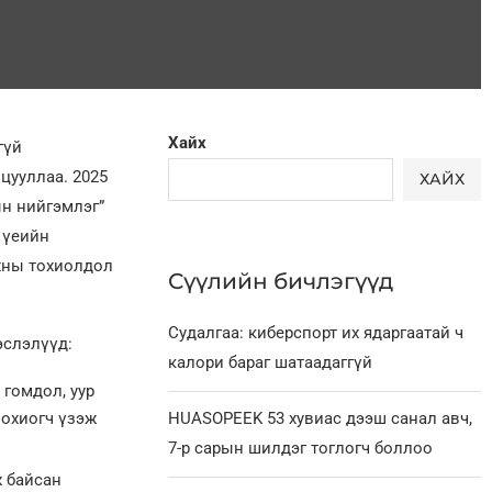
Хайх
гүй
цууллаа. 2025
ХАЙХ
ын нийгэмлэг”
 үеийн
нхны тохиолдол
Сүүлийн бичлэгүүд
Судалгаа: киберспорт их ядаргаатай ч
эслэлүүд:
калори бараг шатаадаггүй
 гомдол, уур
зохиогч үзэж
HUASOPEEK 53 хувиас дээш санал авч,
7-р сарын шилдэг тоглогч боллоо
 байсан