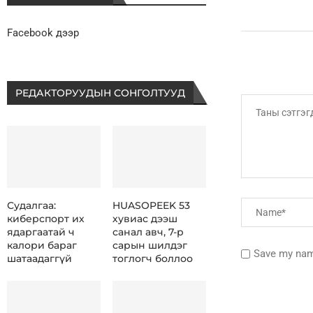
Facebook дээр
РЕДАКТОРУУДЫН СОНГОЛТУУД
Судалгаа:
HUASOPEEK 53
киберспорт их
хувиас дээш
ядаргаатай ч
санал авч, 7-р
калори бараг
сарын шилдэг
Save my name
шатаадаггүй
тоглогч боллоо