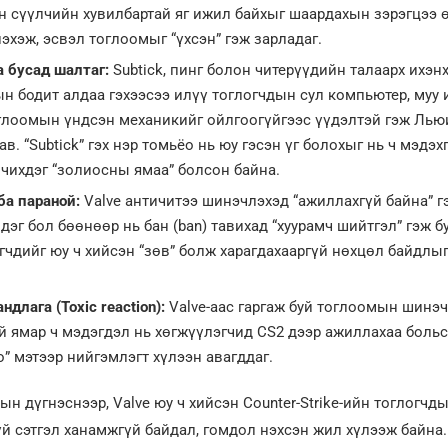
н сүүлчийн хувилбартай яг ижил байхыг шаардахын зэрэгцээ 
эхэж, эсвэл тоглоомыг “үхсэн” гэж зарладаг.
а бусад шалтаг:
Subtick, пинг болон читерүүдийн талаарх ихэн
н бодит алдаа гэхээсээ илүү тоглогчдын сул компьютер, муу 
глоомын үндсэн механикийг ойлгоогүйгээс үүдэлтэй гэж Лью
в. “Subtick” гэх нэр томьёо нь юу гэсэн үг болохыг нь ч мэдэх
 чихдэг “золиосны ямаа” болсон байна.
ба параной:
Valve античитээ шинэчлэхэд “ажиллахгүй байна” г
эг бол бөөнөөр нь бан (ban) тавихад “хуурамч шийтгэл” гэж бу
гчдийг юу ч хийсэн “зөв” болж харагдахааргүй нөхцөл байдлыг
ндлага (Toxic reaction):
Valve-аас гаргаж буй тоглоомын шинэ
й ямар ч мэдэгдэл нь хөгжүүлэгчид CS2 дээр ажиллахаа больс
о” мэтээр нийгэмлэгт хүлээн авагддаг.
н дүгнэснээр, Valve юу ч хийсэн Counter-Strike-ийн тоглогчды
үй сэтгэл ханамжгүй байдал, гомдол нэхсэн жил хүлээж байна.