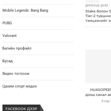
previous post
Mobile Legends: Bang Bang
Stake болон 
Tier-2 түвшн
тэмцээнийг э
PUBG
Valorant
Багийн профайл
Бусад
Видео тоглоом
Цахим спорт мэдээ
HUASOPEEK
дээш санал авч
8 сар 
FACEBOOK ДЭЭР