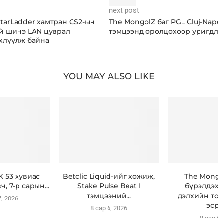
next post
StarLadder хамтран CS2-ын
The MongolZ баг PGL Cluj-Nap
ий шинэ LAN цуврал
тэмцээнд оролцохоор уригдл
хлүүлж байна
YOU MAY ALSO LIKE
 53 хувиас
Betclic Liquid-ийг хожиж,
The Mon
, 7-р сарын...
Stake Pulse Beat I
бүрэлдэ
тэмцээний...
дэлхийн т
7, 2026
эср
8 сар 6, 2026
8 сар 