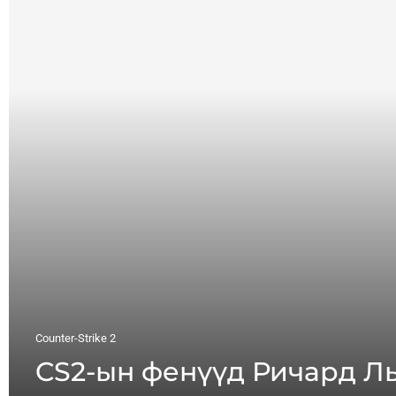
Counter-Strike 2
CS2-ын фенүүд Ричард Ль