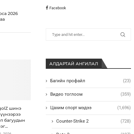
Facebook
oca 2026
аа
АЛДАРТАЙ АНГИЛАЛ
Багийн профайл
(23)
Видео тоглоом
(359)
Цахим спорт мэдээ
(1,696)
golZ шинэ
хүүнээрээ
оп багуудын
Counter-Strike 2
(728)
эг...
6, 2026