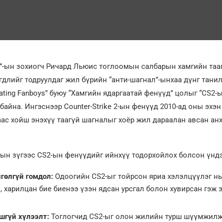
”-ын зохиогч Ричард Льюис тоглоомын салбарын хамгийн таа
длийг тодруулдаг жил бүрийн “анти-шагнал”-ынхаа дүнг танил
itating Fanboys” буюу “Хамгийн ядаргаатай фенүүд” цолыг “CS2-
 байна. Ингэснээр Counter-Strike 2-ын фенүүд 2010-ад оны эхэн
аас хойш энэхүү таагүй шагналыг хоёр жил дараалан авсан а
ын зүгээс CS2-ын фенүүдийг ийнхүү тодорхойлох болсон үнд
сгөлгүй гомдол:
Одоогийн CS2-ыг тойрсон яриа хэлэлцүүлэг нь
, харилцан бие биенээ үзэн ядсан урсгал болон хувирсан гэж 
шгүй хүлээлт:
Тоглогчид CS2-ыг олон жилийн турш шүүмжилж